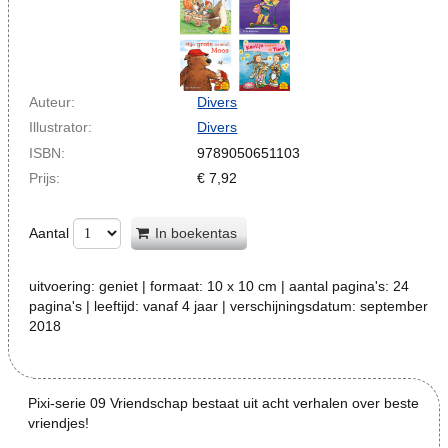
Auteur:
Divers
Illustrator:
Divers
ISBN:
9789050651103
Prijs:
€
7,92
Aantal
In boekentas
uitvoering:
geniet
| formaat:
10 x 10 cm
| aantal pagina's:
24
pagina's
| leeftijd:
vanaf 4 jaar
| verschijningsdatum:
september
2018
Pixi-serie 09 Vriendschap bestaat uit acht verhalen over beste
vriendjes!