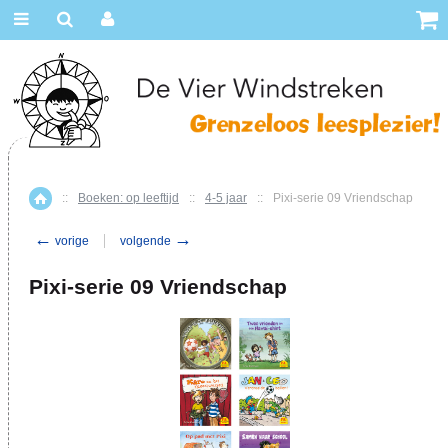
::
Boeken: op leeftijd
::
4-5 jaar
::
Pixi-serie 09 Vriendschap
Home
←
→
vorige
volgende
Pixi-serie 09 Vriendschap