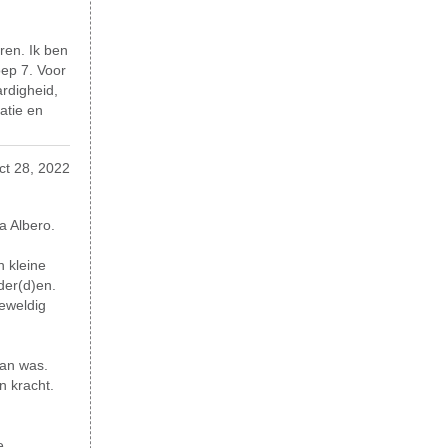
ren. Ik ben
oep 7. Voor
rdigheid,
atie en
ct 28, 2022
a Albero.
n kleine
der(d)en.
geweldig
man was.
n kracht.
e