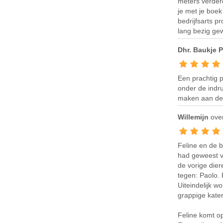
meters verdero
je met je boek 
bedrijfsarts pr
lang bezig gewe
Dhr. Baukje P
Een prachtig 
onder de indr
maken aan de j
Willemijn
ov
Feline en de b
had geweest v
de vorige dier
tegen: Paolo. 
Uiteindelijk w
grappige kater
Feline komt o