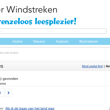
Home
Nieuws
Auteurs
Illustratoren
es van lezers
es
Most useful first
|
Ne
n) gevonden
tems
3
ver
Als ik de baas van het land was
: