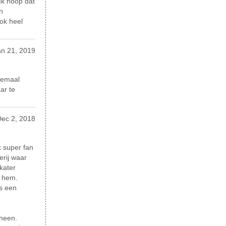
Ik hoop dat
n
ook heel
an 21, 2019
lemaal
ar te
ec 2, 2018
k super fan
erij waar
kater
n hem.
is een
 heen.