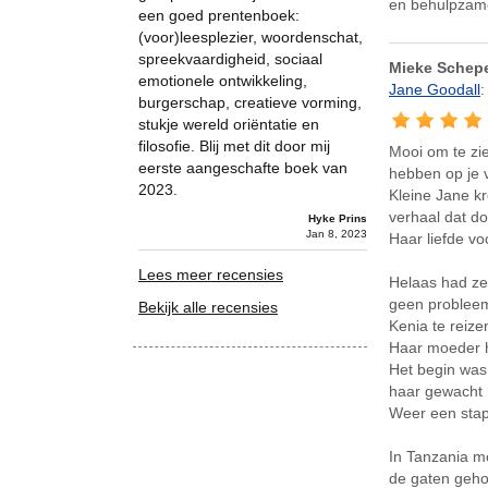
en behulpzame
een goed prentenboek:
(voor)leesplezier, woordenschat,
spreekvaardigheid, sociaal
Mieke Schepe
emotionele ontwikkeling,
Jane Goodall
:
burgerschap, creatieve vorming,
stukje wereld oriëntatie en
filosofie. Blij met dit door mij
Mooi om te zi
eerste aangeschafte boek van
hebben op je 
2023.
Kleine Jane k
verhaal dat d
Hyke Prins
Jan 8, 2023
Haar liefde vo
Lees meer recensies
Helaas had ze
geen probleem
Bekijk alle recensies
Kenia te reize
Haar moeder ha
Het begin was
haar gewacht 
Weer een stap
In Tanzania m
de gaten geho