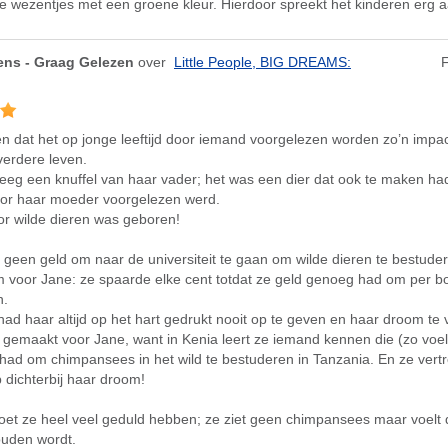
 wezentjes met een groene kleur. Hierdoor spreekt het kinderen erg a
ns - Graag Gelezen
over
Little People, BIG DREAMS:
F
en dat het op jonge leeftijd door iemand voorgelezen worden zo’n impa
verdere leven.
reeg een knuffel van haar vader; het was een dier dat ook te maken ha
oor haar moeder voorgelezen werd.
or wilde dieren was geboren!
 geen geld om naar de universiteit te gaan om wilde dieren te bestude
 voor Jane: ze spaarde elke cent totdat ze geld genoeg had om per b
n.
d haar altijd op het hart gedrukt nooit op te geven en haar droom te 
 gemaakt voor Jane, want in Kenia leert ze iemand kennen die (zo voel
had om chimpansees in het wild te bestuderen in Tanzania. En ze ver
 dichterbij haar droom!
oet ze heel veel geduld hebben; ze ziet geen chimpansees maar voelt d
uden wordt.