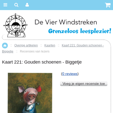
::
Overige artikelen
::
Kaarten
::
Kaart 221: Gouden schoenen -
Home
Biggetje
::
Recensies van lezers
Kaart 221: Gouden schoenen - Biggetje
(
0 reviews
)
Voeg je eigen recensie toe