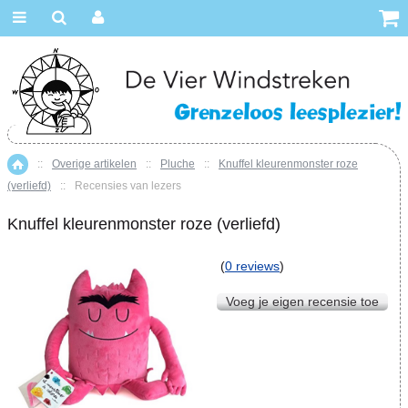
::
Overige artikelen
::
Pluche
::
Knuffel kleurenmonster roze
Home
(verliefd)
::
Recensies van lezers
Knuffel kleurenmonster roze (verliefd)
(
0 reviews
)
Voeg je eigen recensie toe