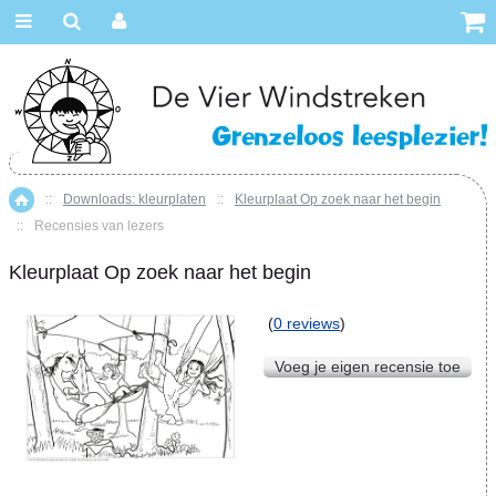
::
Downloads: kleurplaten
::
Kleurplaat Op zoek naar het begin
Home
::
Recensies van lezers
Kleurplaat Op zoek naar het begin
(
0 reviews
)
Voeg je eigen recensie toe