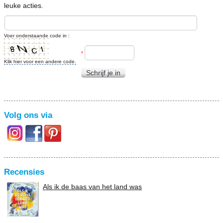
leuke acties.
Voer onderstaande code in :
*
Klik hier voor een andere code.
Schrijf je in
Volg ons via
Recensies
Als ik de baas van het land was