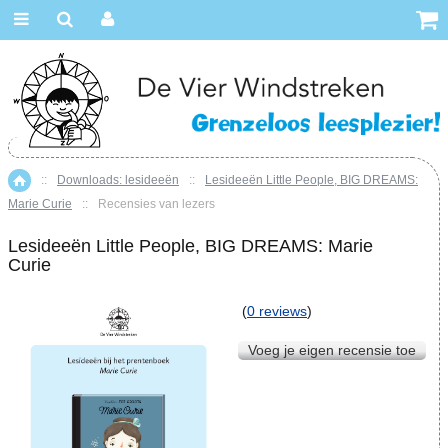
::
Downloads: lesideeën
::
Lesideeën Little People, BIG DREAMS:
Home
Marie Curie
::
Recensies van lezers
Lesideeën Little People, BIG DREAMS: Marie
Curie
(
0 reviews
)
Voeg je eigen recensie toe