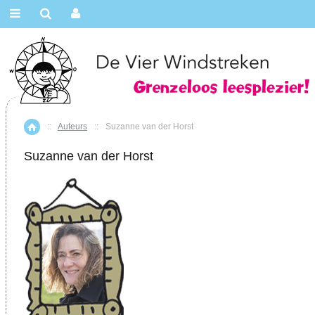
::
Auteurs
::
Suzanne van der Horst
Home
Suzanne van der Horst