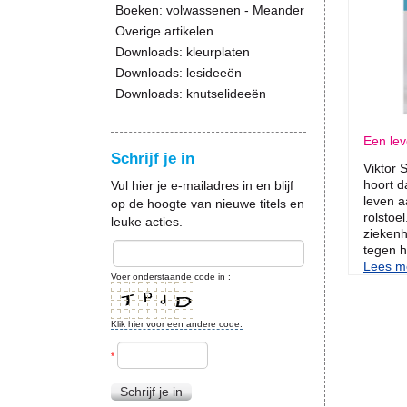
Boeken: volwassenen - Meander
Overige artikelen
Downloads: kleurplaten
Downloads: lesideeën
Downloads: knutselideeën
Een lev
Schrijf je in
Viktor S
hoort da
Vul hier je e-mailadres in en blijf
leven a
op de hoogte van nieuwe titels en
rolstoel
leuke acties.
ziekenh
tegen h
Lees me
Voer onderstaande code in :
Klik hier voor een andere code.
*
Schrijf je in