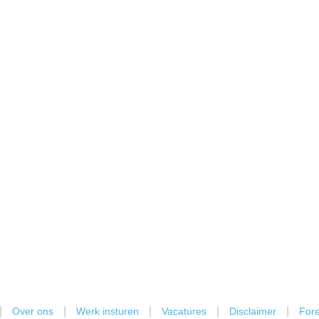
|
|
|
|
|
Over ons
Werk insturen
Vacatures
Disclaimer
Fore