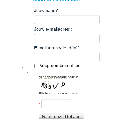
Jouw naam
*
:
Jouw e-mailadres
*
:
E-mailadres vriend(in)
*
:
Voeg een bericht toe.
Voer onderstaande code in :
Klik hier voor een andere code.
*
Raad deze titel aan