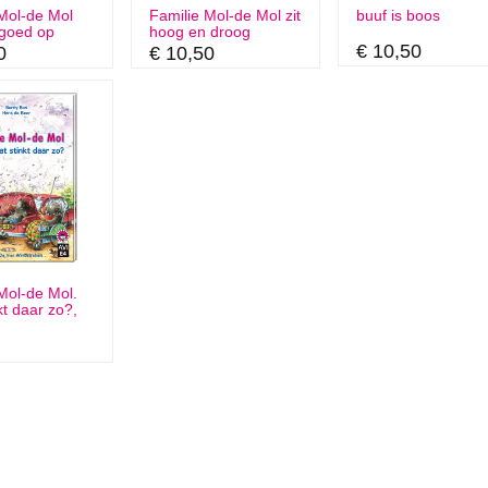
Mol-de Mol
Familie Mol-de Mol zit
buuf is boos
 goed op
hoog en droog
€ 10,50
0
€ 10,50
Mol-de Mol.
kt daar zo?,