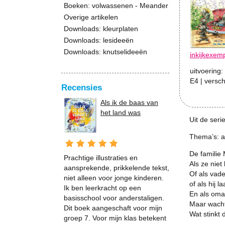
Boeken: volwassenen - Meander
Overige artikelen
Downloads: kleurplaten
Downloads: lesideeën
Downloads: knutselideeën
inkijkexem
uitvoering:
E4
| versc
Recensies
Als ik de baas van
het land was
Uit de seri
Thema’s: a
De familie 
Prachtige illustraties en
Als ze niet
aansprekende, prikkelende tekst,
Of als vade
niet alleen voor jonge kinderen.
of als hij la
Ik ben leerkracht op een
En als oma
basisschool voor anderstaligen.
Maar wach
Dit boek aangeschaft voor mijn
Wat stinkt 
groep 7. Voor mijn klas betekent