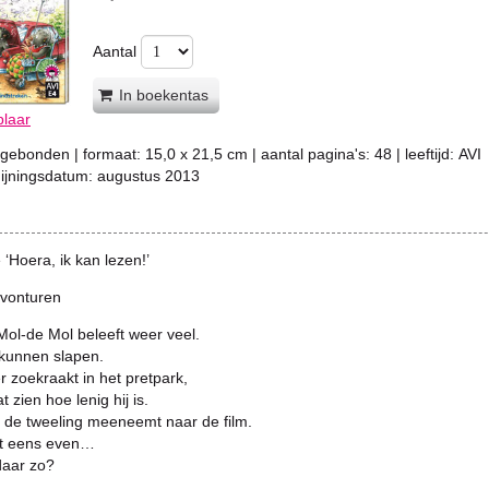
Aantal
In boekentas
plaar
gebonden
| formaat:
15,0 x 21,5 cm
| aantal pagina's:
48
| leeftijd:
AVI
hijningsdatum:
augustus 2013
e ‘Hoera, ik kan lezen!’
vonturen
Mol-de Mol beleeft weer veel.
 kunnen slapen.
r zoekraakt in het pretpark,
at zien hoe lenig hij is.
 de tweeling meeneemt naar de film.
t eens even…
daar zo?