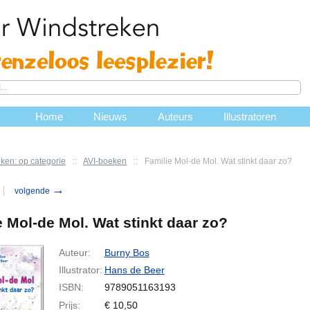
Home
Nieuws
Auteurs
Illustratoren
ken: op categorie
::
AVI-boeken
::
Familie Mol-de Mol. Wat stinkt daar zo?
→
volgende
e Mol-de Mol. Wat stinkt daar zo?
Auteur:
Burny Bos
Illustrator:
Hans de Beer
ISBN:
9789051163193
Prijs:
€
10,50