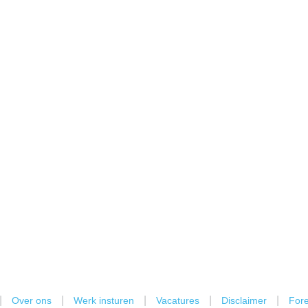
|
|
|
|
|
Over ons
Werk insturen
Vacatures
Disclaimer
Fore