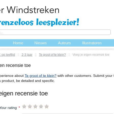
Home
Nieuws
Auteurs
Illustratoren
 op leeftijd
::
2-3 jaar
::
Te groot of te klein?
::
Voeg je eigen recensie toe
en recensie toe
perience about
Te groot of te klein?
with other customers. Submit your t
s product, be detailed and specific.
eigen recensie toe
Your rating
*