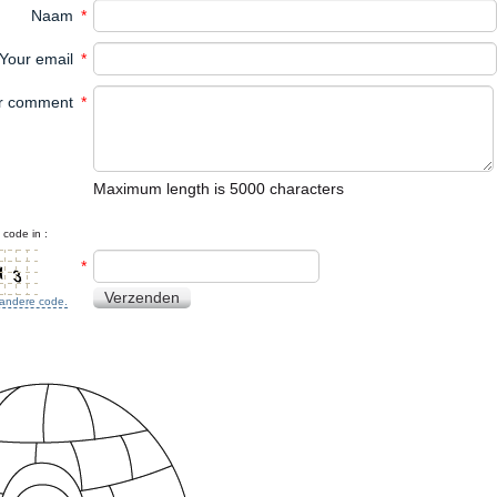
Naam
*
Your email
*
r comment
*
Maximum length is 5000 characters
code in :
*
Verzenden
n andere code.