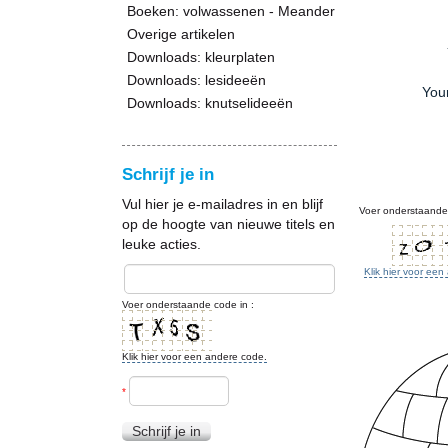
Boeken: volwassenen - Meander
Overige artikelen
Downloads: kleurplaten
Downloads: lesideeën
You
Downloads: knutselideeën
Schrijf je in
Vul hier je e-mailadres in en blijf
Voer onderstaande 
op de hoogte van nieuwe titels en
leuke acties.
Klik hier voor ee
Voer onderstaande code in :
Klik hier voor een andere code.
*
Schrijf je in