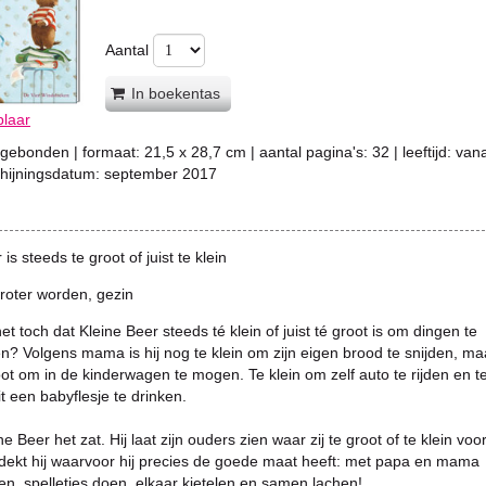
Aantal
In boekentas
plaar
gebonden
| formaat:
21,5 x 28,7 cm
| aantal pagina's:
32
| leeftijd:
vana
chijningsdatum:
september 2017
is steeds te groot of juist te klein
roter worden, gezin
t toch dat Kleine Beer steeds té klein of juist té groot is om dingen te
? Volgens mama is hij nog te klein om zijn eigen brood te snijden, ma
ot om in de kinderwagen te mogen. Te klein om zelf auto te rijden en t
t een babyflesje te drinken.
e Beer het zat. Hij laat zijn ouders zien waar zij te groot of te klein voor
dekt hij waarvoor hij precies de goede maat heeft: met papa en mama
n, spelletjes doen, elkaar kietelen en samen lachen!