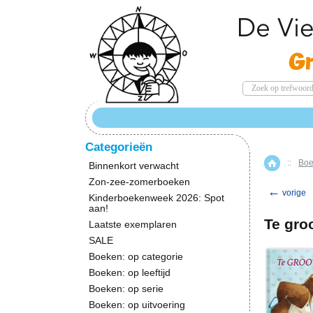
Categorieën
::
Boe
Home
Binnenkort verwacht
Zon-zee-zomerboeken
←
vorige
Kinderboekenweek 2026: Spot
aan!
Te groo
Laatste exemplaren
SALE
Boeken: op categorie
Boeken: op leeftijd
Boeken: op serie
Boeken: op uitvoering