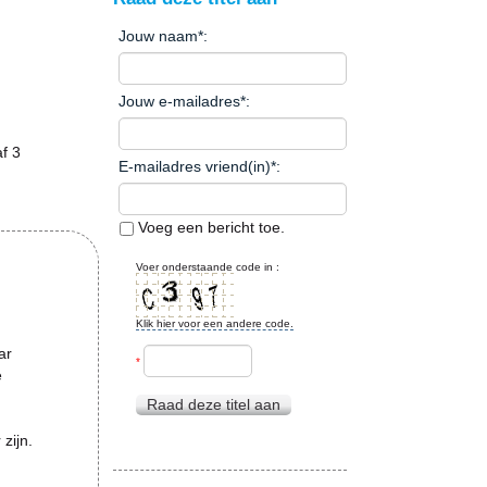
Jouw naam
*
:
Jouw e-mailadres
*
:
f 3
E-mailadres vriend(in)
*
:
Voeg een bericht toe.
Voer onderstaande code in :
Klik hier voor een andere code.
ar
*
e
Raad deze titel aan
 zijn.