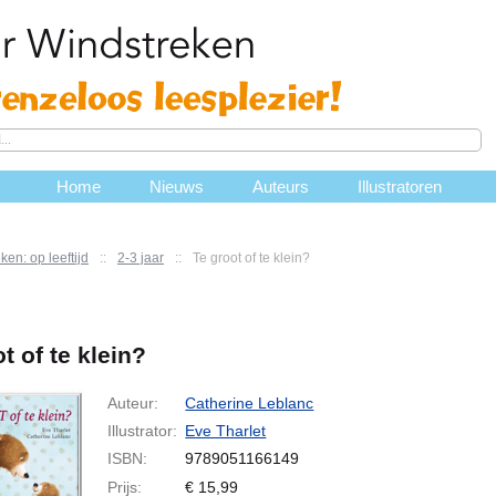
Home
Nieuws
Auteurs
Illustratoren
ken: op leeftijd
::
2-3 jaar
::
Te groot of te klein?
t of te klein?
Auteur:
Catherine Leblanc
Illustrator:
Eve Tharlet
ISBN:
9789051166149
Prijs:
€
15,99