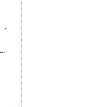
k met
 een