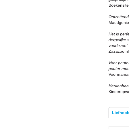
Boekensite
Ontzettend 
Maudgeniet
Het is perf
dergelijke 
voorlezen!
Zazazoo.nl
Voor peuter
peuter mee
Voormama
Herkenbaar
Kinderopv
Liefhebb