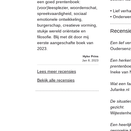
een goed prentenboek:
(voor)leesplezier, woordenschat,
• Lief verh
spreekvaardigheid, sociaal
• Onderwer
emotionele ontwikkeling,
burgerschap, creatieve vorming,
Recensi
stukje wereld oriëntatie en
filosofie. Blij met dit door mij
eerste aangeschafte boek van
Een lief ve
2023.
Oudersenz
Hyke Prins
Een herken
Jan 8, 2023
prentenboe
Lees meer recensies
Ineke van N
Bekijk alle recensies
Wat een fa
Jufanke.nl
De situatie
gezicht.
Wijtestenhe
Een heerlij
gesprekje 