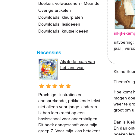
Boeken: volwassenen - Meander
Overige artikelen
Downloads: kleurplaten
Downloads: lesideeën
Downloads: knutselideeën
inkijkexem
uitvoering:
jaar
| vers
Recensies
Als ik de baas van
het land was
Kleine Beer 
Thema’s: g
Hoe komt he
Prachtige illustraties en
mogen doen
aansprekende, prikkelende tekst,
weer te gro
niet alleen voor jonge kinderen.
groot om ui
Ik ben leerkracht op een
basisschool voor anderstaligen.
Dan is Klein
Dit boek aangeschaft voor mijn
En dan ont
groep 7. Voor mijn klas betekent
boeken leze