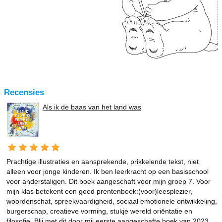
Recensies
Als ik de baas van het land was
Prachtige illustraties en aansprekende, prikkelende tekst, niet
alleen voor jonge kinderen. Ik ben leerkracht op een basisschool
voor anderstaligen. Dit boek aangeschaft voor mijn groep 7. Voor
mijn klas betekent een goed prentenboek:(voor)leesplezier,
woordenschat, spreekvaardigheid, sociaal emotionele ontwikkeling,
burgerschap, creatieve vorming, stukje wereld oriëntatie en
filosofie. Blij met dit door mij eerste aangeschafte boek van 2023.