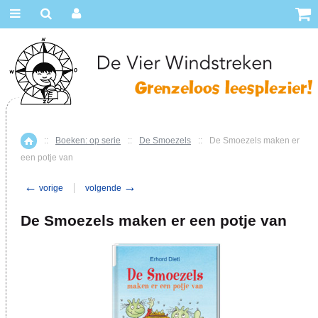
::
Boeken: op serie
::
De Smoezels
::
De Smoezels maken er
Home
een potje van
←
→
vorige
volgende
De Smoezels maken er een potje van