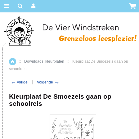
::
Downloads: kleurplaten
::
Kleurplaat De Smoezels gaan op
Home
schoolreis
←
→
vorige
volgende
Kleurplaat De Smoezels gaan op
schoolreis