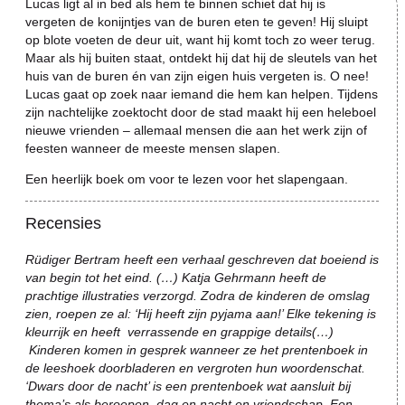
Lucas ligt al in bed als hem te binnen schiet dat hij is
vergeten de konijntjes van de buren eten te geven! Hij sluipt
op blote voeten de deur uit, want hij komt toch zo weer terug.
Maar als hij buiten staat, ontdekt hij dat hij de sleutels van het
huis van de buren én van zijn eigen huis vergeten is. O nee!
Lucas gaat op zoek naar iemand die hem kan helpen. Tijdens
zijn nachtelijke zoektocht door de stad maakt hij een heleboel
nieuwe vrienden – allemaal mensen die aan het werk zijn of
feesten wanneer de meeste mensen slapen.
Een heerlijk boek om voor te lezen voor het slapengaan.
Recensies
Rüdiger Bertram heeft een verhaal geschreven dat boeiend is
van begin tot het eind. (…) Katja Gehrmann heeft de
prachtige illustraties verzorgd. Zodra de kinderen de omslag
zien, roepen ze al: ‘Hij heeft zijn pyjama aan!’ Elke tekening is
kleurrijk en heeft verrassende en grappige details(…)
Kinderen komen in gesprek wanneer ze het prentenboek in
de leeshoek doorbladeren en vergroten hun woordenschat.
‘Dwars door de nacht’ is een prentenboek wat aansluit bij
thema’s als beroepen, dag en nacht en vriendschap. Een