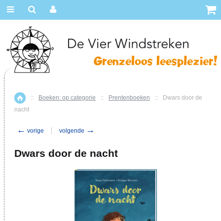
::
Boeken: op categorie
::
Prentenboeken
::
Dwars door de
Home
nacht
←
→
vorige
volgende
Dwars door de nacht