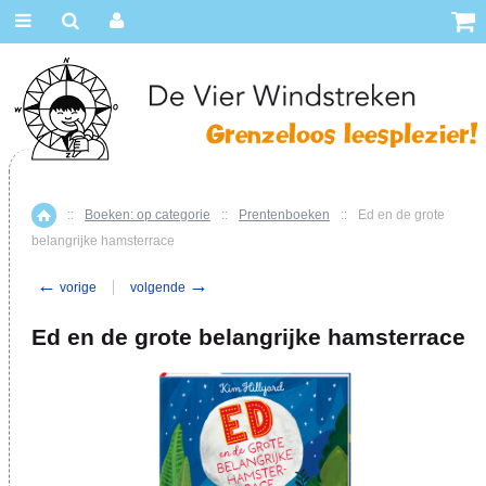
::
Boeken: op categorie
::
Prentenboeken
::
Ed en de grote
Home
belangrijke hamsterrace
←
→
vorige
volgende
Ed en de grote belangrijke hamsterrace