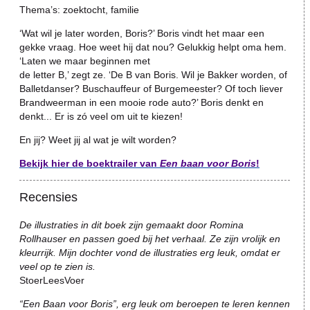
Thema’s: zoektocht, familie
‘Wat wil je later worden, Boris?’ Boris vindt het maar een
gekke vraag. Hoe weet hij dat nou? Gelukkig helpt oma hem.
‘Laten we maar beginnen met
de letter B,’ zegt ze. ‘De B van Boris. Wil je Bakker worden, of
Balletdanser? Buschauffeur of Burgemeester? Of toch liever
Brandweerman in een mooie rode auto?’ Boris denkt en
denkt... Er is zó veel om uit te kiezen!
En jij? Weet jij al wat je wilt worden?
Bekijk hier de boektrailer van
Een baan voor Boris
!
Recensies
De illustraties in dit boek zijn gemaakt door Romina
Rollhauser en passen goed bij het verhaal. Ze zijn vrolijk en
kleurrijk. Mijn dochter vond de illustraties erg leuk, omdat er
veel op te zien is.
StoerLeesVoer
“Een Baan voor Boris”, erg leuk om beroepen te leren kennen