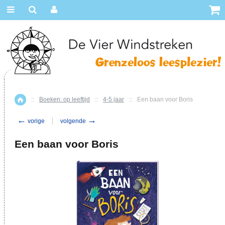
::
Boeken: op leeftijd
::
4-5 jaar
::
Een baan voor Boris
Home
←
→
vorige
volgende
Een baan voor Boris