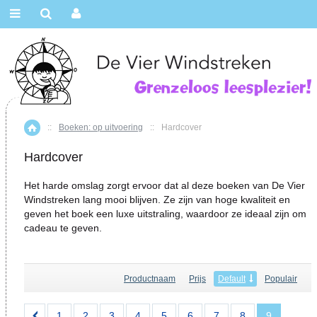
::
Boeken: op uitvoering
::
Hardcover
Home
Hardcover
Het harde omslag zorgt ervoor dat al deze boeken van De Vier
Windstreken lang mooi blijven. Ze zijn van hoge kwaliteit en
geven het boek een luxe uitstraling, waardoor ze ideaal zijn om
cadeau te geven.
Productnaam
Prijs
Default
Populair
1
2
3
4
5
6
7
8
9