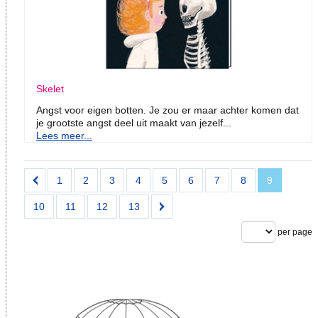
Skelet
Angst voor eigen botten. Je zou er maar achter komen dat
je grootste angst deel uit maakt van jezelf...
Lees meer...
1
2
3
4
5
6
7
8
9
10
11
12
13
per page