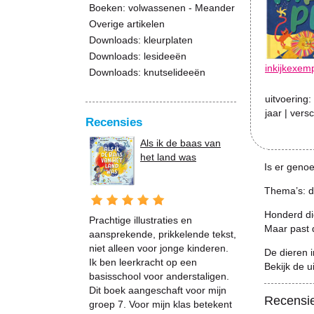
Boeken: volwassenen - Meander
Overige artikelen
Downloads: kleurplaten
Downloads: lesideeën
inkijkexem
Downloads: knutselideeën
uitvoering:
jaar
| vers
Recensies
Als ik de baas van
het land was
Is er geno
Thema’s: die
Honderd die
Prachtige illustraties en
Maar past 
aansprekende, prikkelende tekst,
niet alleen voor jonge kinderen.
De dieren 
Ik ben leerkracht op een
Bekijk de u
basisschool voor anderstaligen.
Dit boek aangeschaft voor mijn
Recensi
groep 7. Voor mijn klas betekent