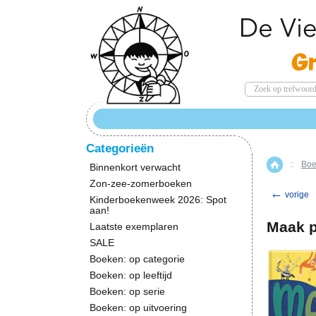
Categorieën
::
Boe
Home
Binnenkort verwacht
Zon-zee-zomerboeken
←
vorige
Kinderboekenweek 2026: Spot
aan!
Maak p
Laatste exemplaren
SALE
Boeken: op categorie
Boeken: op leeftijd
Boeken: op serie
Boeken: op uitvoering