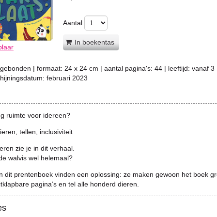
Aantal
In boekentas
plaar
gebonden
| formaat:
24 x 24 cm
| aantal pagina's:
44
| leeftijd:
vanaf 3
chijningsdatum:
februari 2023
eg ruimte voor idereen?
ren, tellen, inclusiviteit
ren zie je in dit verhaal.
de walvis wel helemaal?
in dit prentenboek vinden een oplossing: ze maken gewoon het boek gr
itklapbare pagina’s en tel alle honderd dieren.
es