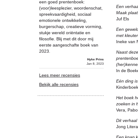
een goed prentenboek:
Een verhaal
(voor)leesplezier, woordenschat,
Maak plaats
spreekvaardigheid, sociaal
Juf Els
emotionele ontwikkeling,
burgerschap, creatieve vorming,
Een geweldi
stukje wereld oriëntatie en
met kleuter
filosofie. Blij met dit door mij
Ineke van N
eerste aangeschafte boek van
2023.
Naast deze
prentenboe
Hyke Prins
Jan 8, 2023
(her)kenne
In de Boek
Lees meer recensies
Eén ding is
Bekijk alle recensies
Kinderboeke
Het boek he
zoeken in 
Vera, Pabo
Dit verhaal
Jong Liter
Een knap k