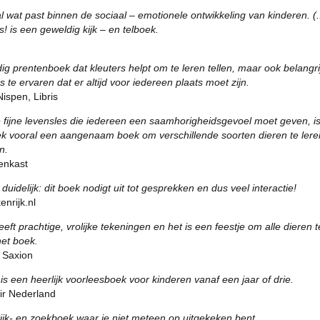
 wat past binnen de sociaal – emotionele ontwikkeling van kinderen. (..
! is een geweldig kijk – en telboek.
g prentenboek dat kleuters helpt om te leren tellen, maar ook belangr
s te ervaren dat er altijd voor iedereen plaats moet zijn.
ispen, Libris
 fijne levensles die iedereen een saamhorigheidsgevoel moet geven, is
k vooral een aangenaam boek om verschillende soorten dieren te lere
n.
enkast
 duidelijk: dit boek nodigt uit tot gesprekken en dus veel interactie!
nrijk.nl
eft prachtige, vrolijke tekeningen en het is een feestje om alle dieren t
het boek.
 Saxion
 is een heerlijk voorleesboek voor kinderen vanaf een jaar of drie.
air Nederland
ijk- en zoekboek waar je niet meteen op uitgekeken bent.