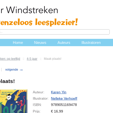
Home
Nieuws
Auteurs
Illustratoren
ken: op leeftijd
::
4-5 jaar
::
Maak plaats!
→
volgende
laats!
Auteur:
Karen Yin
Illustrator:
Nelleke Verhoeff
ISBN:
9789051169478
Prijs:
€
16,99