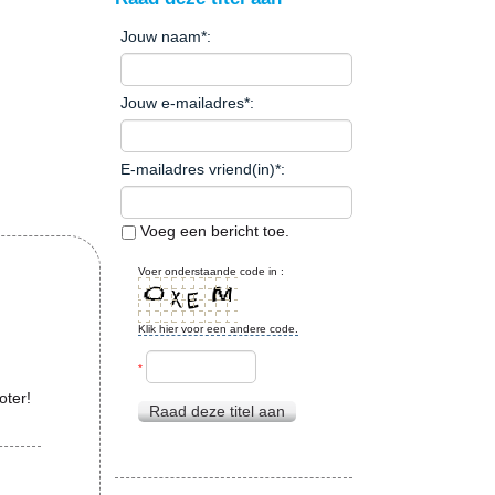
Jouw naam
*
:
Jouw e-mailadres
*
:
E-mailadres vriend(in)
*
:
Voeg een bericht toe.
Voer onderstaande code in :
Klik hier voor een andere code.
*
oter!
Raad deze titel aan