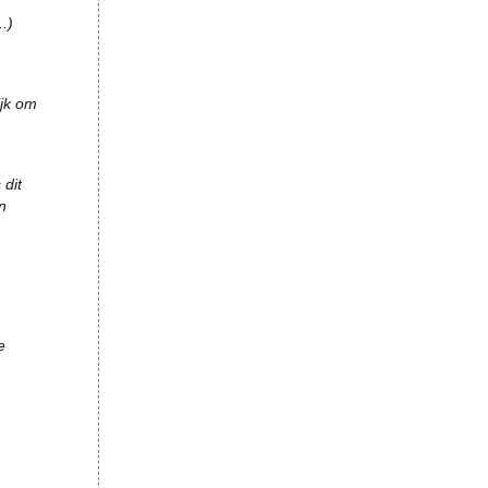
.)
ijk om
 dit
n
e