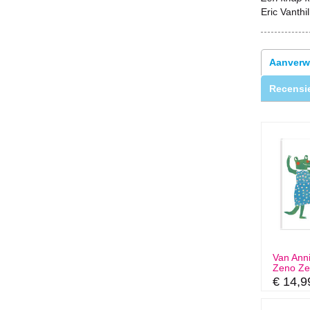
Eric Vanthil
Aanverw
Recensie
Van Annie
Zeno Ze
€ 14,9