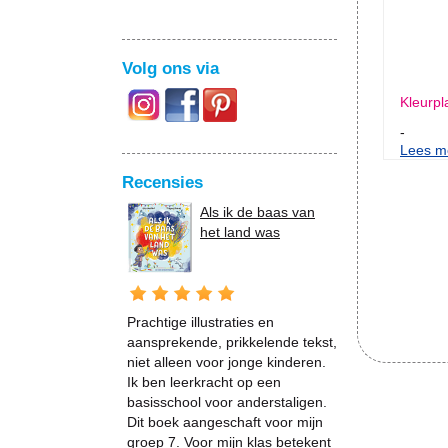
Volg ons via
Kleurpl
-
Lees me
Recensies
Als ik de baas van
het land was
Prachtige illustraties en
aansprekende, prikkelende tekst,
niet alleen voor jonge kinderen.
Ik ben leerkracht op een
basisschool voor anderstaligen.
Dit boek aangeschaft voor mijn
groep 7. Voor mijn klas betekent