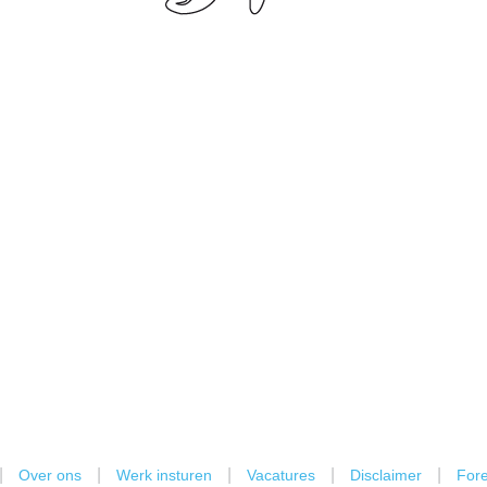
|
|
|
|
|
Over ons
Werk insturen
Vacatures
Disclaimer
Fore