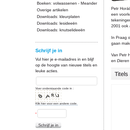
Boeken: volwassenen - Meander
Petr Horáč
Overige artikelen
een voorke
Downloads: kleurplaten
tekeningen
Downloads: lesideeën
2001 ook a
Downloads: knutselideeën
In Praag o
gaan make
Schrijf je in
Van Petr 
Vul hier je e-mailadres in en blijf
en
Dieren
op de hoogte van nieuwe titels en
leuke acties.
Titel
Voer onderstaande code in :
Klik hier voor een andere code.
*
Schrijf je in