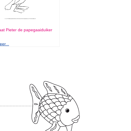
aat Pieter de papegaaiduiker
er...