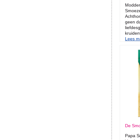
Modder
Smoezel
Achthon
geen da
liefdes
kruiden
Lees me
De Smoe
Papa Sm