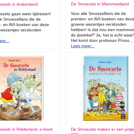
De Smoezels in Mammoetland
ezels in drakenland
Voor alle Smoezelfans die de
zels gaan weer tijdreizen!
prenten- en AVI-boeken van dez
le Smoezelfans die de
groene wezentjes verslonden
- en AVI-boeken van deze
hebben! Is dat nou een mammoet
 wezentjes verslonden
de ijswinkel? Ja, het is echt waar!
n.
Het komt door professor Proos...
er...
Lees meer...
zels in Ridderland, e-book
De Smoezels maken er een potje
van