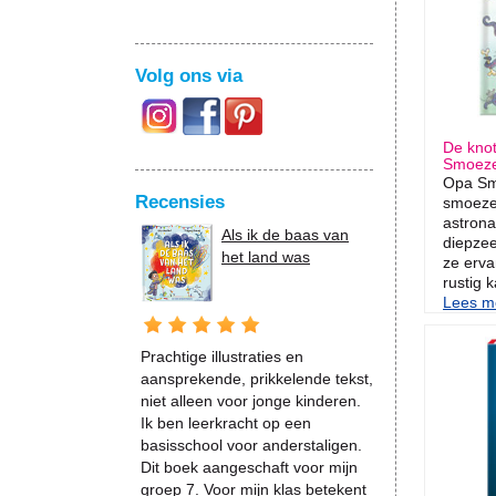
Volg ons via
De kno
Smoeze
Opa Smo
Recensies
smoezel
astron
Als ik de baas van
diepzee
het land was
ze ervan
rustig k
Lees me
Prachtige illustraties en
aansprekende, prikkelende tekst,
niet alleen voor jonge kinderen.
Ik ben leerkracht op een
basisschool voor anderstaligen.
Dit boek aangeschaft voor mijn
groep 7. Voor mijn klas betekent