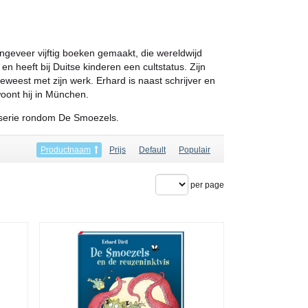
ongeveer vijftig boeken gemaakt, die wereldwijd
n heeft bij Duitse kinderen een cultstatus. Zijn
geweest met zijn werk. Erhard is naast schrijver en
woont hij in München.
e serie rondom De Smoezels.
Productnaam
Prijs
Default
Populair
per page