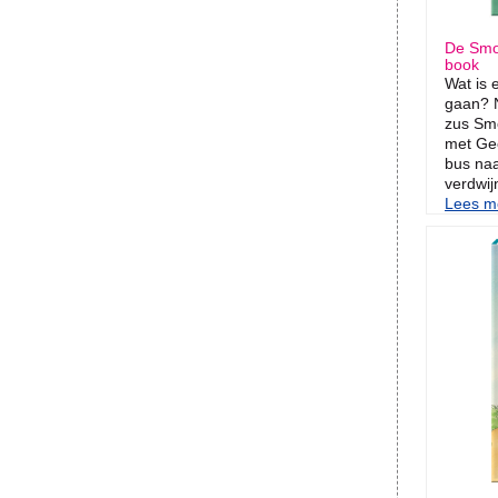
De Smoe
book
Wat is 
gaan? N
zus Sm
met Gee
bus naa
verdwijn
Lees me