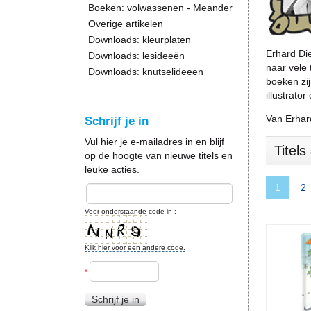
Boeken: volwassenen - Meander
Overige artikelen
Downloads: kleurplaten
Erhard Die
Downloads: lesideeën
naar vele 
Downloads: knutselideeën
boeken zij
illustrato
Van Erhar
Schrijf je in
Vul hier je e-mailadres in en blijf
Titel
op de hoogte van nieuwe titels en
leuke acties.
1
2
Voer onderstaande code in :
Klik hier voor een andere code.
*
Schrijf je in