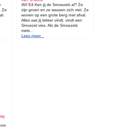
e
AVI E4 Ken jij de Smoezels al? Ze
. Ze
zijn groen en ze wassen zich niet. Ze
al.
wonen op een grote berg met afval.
Alles wat jij lekker vindt, vindt een
Smoezel vies. Als de Smoezels
niets...
Lees meer...
dag
 om