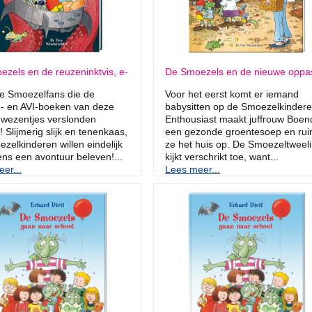
zels en de reuzeninktvis, e-
De Smoezels en de nieuwe oppa
le Smoezelfans die de
Voor het eerst komt er iemand
- en AVI-boeken van deze
babysitten op de Smoezelkindere
 wezentjes verslonden
Enthousiast maakt juffrouw Boen
 Slijmerig slijk en tenenkaas,
een gezonde groentesoep en rui
zelkinderen willen eindelijk
ze het huis op. De Smoezeltweel
ns een avontuur beleven!...
kijkt verschrikt toe, want...
er...
Lees meer...