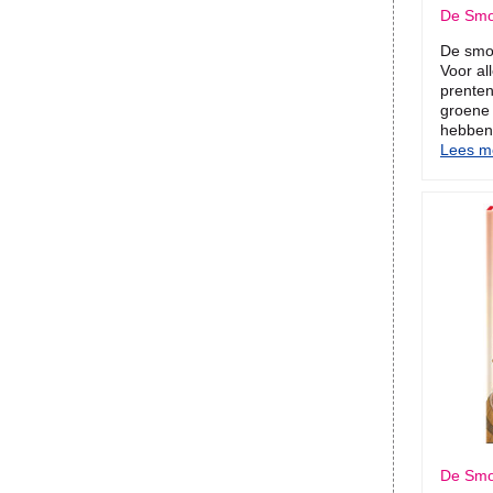
De Smo
De smoe
Voor al
prenten
groene
hebbe
Lees me
De Smoe