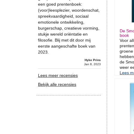
een goed prentenboek:
(voor)leesplezier, woordenschat,
spreekvaardigheid, sociaal
emotionele ontwikkeling,
burgerschap, creatieve vorming,
De Smoe
stukje wereld oriëntatie en
book
filosofie. Blij met dit door mij
Voor al
prenten
eerste aangeschafte boek van
groene
2023.
hebben!
Hyke Prins
de Smoe
Jan 8, 2023
weer ee
Lees me
Lees meer recensies
Bekijk alle recensies