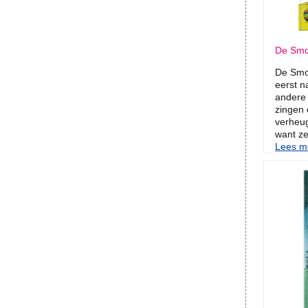
De Smo
De Smo
eerst n
andere 
zingen 
verheug
want ze
Lees me