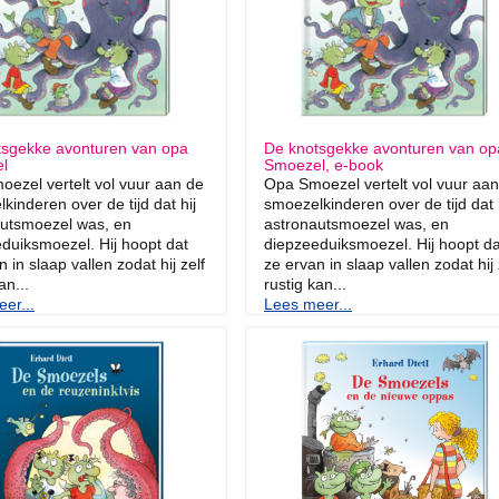
tsgekke avonturen van opa
De knotsgekke avonturen van op
l
Smoezel, e-book
ezel vertelt vol vuur aan de
Opa Smoezel vertelt vol vuur aa
kinderen over de tijd dat hij
smoezelkinderen over de tijd dat 
autsmoezel was, en
astronautsmoezel was, en
duiksmoezel. Hij hoopt dat
diepzeeduiksmoezel. Hij hoopt da
 in slaap vallen zodat hij zelf
ze ervan in slaap vallen zodat hij 
an...
rustig kan...
er...
Lees meer...