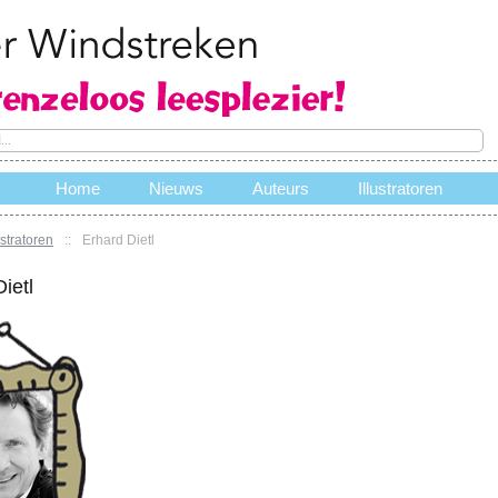
Home
Nieuws
Auteurs
Illustratoren
ustratoren
::
Erhard Dietl
e
ietl