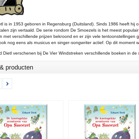
tl is in 1953 geboren in Regensburg (Duitsland). Sinds 1986 heeft hij 
talen zijn vertaald. De serie rondom De Smoezels is het meest populair e
n met verschillende prijzen bekroond en er zijn vele tentoonstellingen 
r ook nog eens als musicus en singer-songwriter actief. Op dit moment 
d Dietl verschenen bij De Vier Windstreken verschillende boeken in d
s & producten