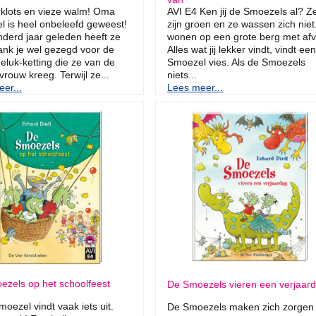
klots en vieze walm! Oma
AVI E4 Ken jij de Smoezels al? Z
 is heel onbeleefd geweest!
zijn groen en ze wassen zich niet
derd jaar geleden heeft ze
wonen op een grote berg met afv
nk je wel gezegd voor de
Alles wat jij lekker vindt, vindt een
geluk-ketting die ze van de
Smoezel vies. Als de Smoezels
vrouw kreeg. Terwijl ze...
niets...
er...
Lees meer...
zels op het schoolfeest
De Smoezels vieren een verjaar
oezel vindt vaak iets uit.
De Smoezels maken zich zorgen