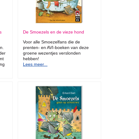
s
De Smoezels en de vieze hond
Voor alle Smoezelfans die de
n.
prenten- en AVI-boeken van deze
der
groene wezentjes verslonden
mt
hebben!
ing
Lees meer...