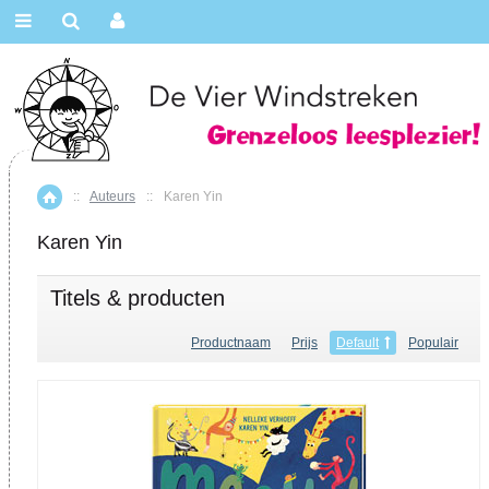
::
Auteurs
::
Karen Yin
Home
Karen Yin
Titels & producten
Productnaam
Prijs
Default
Populair