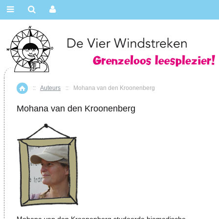
::
Auteurs
::
Mohana van den Kroonenberg
Home
Mohana van den Kroonenberg