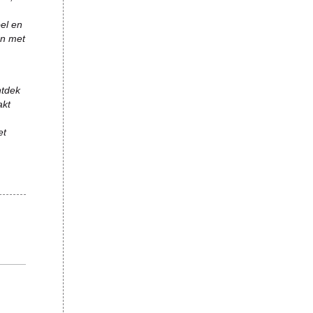
oel en
en met
ntdek
akt
et