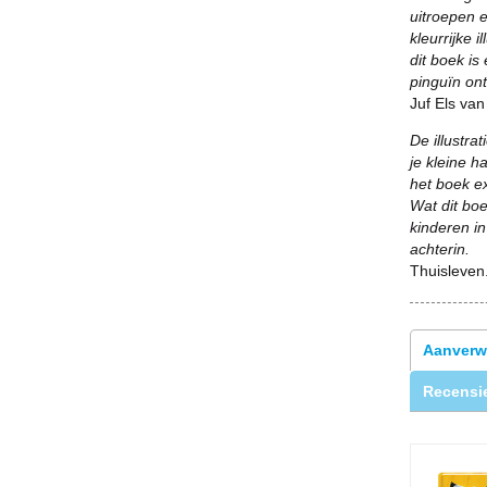
uitroepen 
kleurrijke 
dit boek i
pinguïn ont
Juf Els van
De illustra
je kleine h
het boek ex
Wat dit boe
kinderen in
achterin.
Thuisleve
Aanverw
Recensie