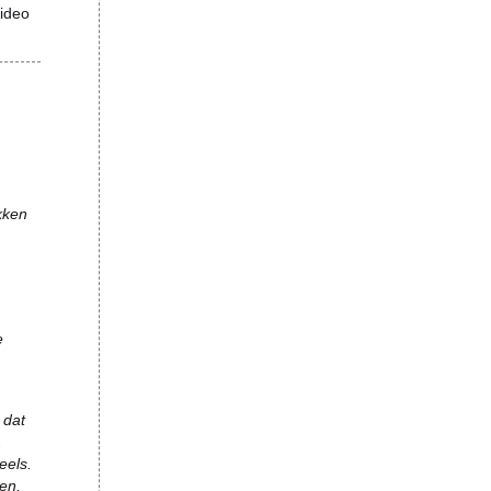
video
kken
e
 dat
.
eels.
nen,