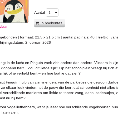
Aantal
In boekentas
plaar
gebonden
| formaat:
21,5 x 21,5 cm
| aantal pagina's:
40
| leeftijd:
vana
chijningsdatum:
2 februari 2026
ngt in de lucht en Pinguïn voelt zich anders dan anders. Vlinders in zijn
 kloppend hart... Zou dit liefde zijn? Op het schoolplein vraagt hij zich a
nlijk of je verliefd bent – en hoe laat je dat zien?
ijgt Pinguïn hulp van zijn vrienden: van de parkietjes die gewoon durfd
ze elkaar leuk vinden, tot de pauw die leert dat schoonheid niet alles is
al verschillende manieren om liefde te tonen: zang, dans, cadeautjes, z
ast nu bij hém?
voor vogelliefhebbers, want je leest hoe verschillende vogelsoorten hun
 laten zien.