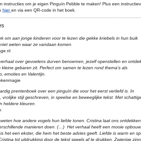
n instructies om je eigen Pinguïn Pebble te maken! Plus een instructie
jk
hier
en via een QR-code in het boek.
es
ek om aan jonge kinderen voor te lezen die gekke kriebels in hun buik
niet weten waar ze vandaan komen.
age.nl
erhaal over gevoelens durven benoemen, jezelf openstellen en ontde
in kleine gebaren zit. Perfect om samen te lezen rond thema’s als
, emoties en Valentijn.
ekenmagie
rdig prentenboek over een pinguïn die voor het eerst verliefd is. In
e, vrolijke stijl geschreven, in speelse en beweeglijke tekst. Met schattig
 in heldere kleuren.
n
 weten hoe andere vogels hun liefde tonen. Cristina laat ons ontdekken
 verschillende manieren doen. (…) Het verhaal heeft een mooie opbouw
k is het een ekster, die hem het beste advies geeft. Liefde is warm en sp
Cristina tot uitdrukking door de tekst speels af te drukken. Zwierige zin