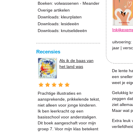
Boeken: volwassenen - Meander
Overige artikelen
Downloads: kleurplaten
Downloads: lesideeën
Inkijkexem
Downloads: knutselideeën
uitvoering:
jaar
| vers
Recensies
Als ik de baas van
het land was
De lente ha
een sneller
weet je eige
Gelukkig kr
Prachtige illustraties en
zeggen dat 
aansprekende, prikkelende tekst,
ziet allema
niet alleen voor jonge kinderen.
Maar wat p
Ik ben leerkracht op een
basisschool voor anderstaligen.
Extra leuk 
Dit boek aangeschaft voor mijn
verliefdheid
groep 7. Voor mijn klas betekent