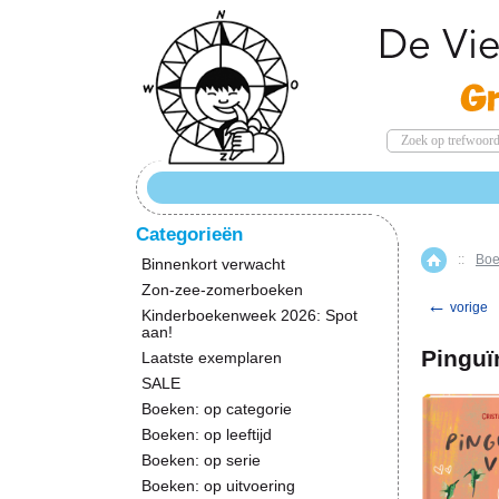
Categorieën
::
Boe
Home
Binnenkort verwacht
Zon-zee-zomerboeken
←
vorige
Kinderboekenweek 2026: Spot
aan!
Pinguïn
Laatste exemplaren
SALE
Boeken: op categorie
Boeken: op leeftijd
Boeken: op serie
Boeken: op uitvoering