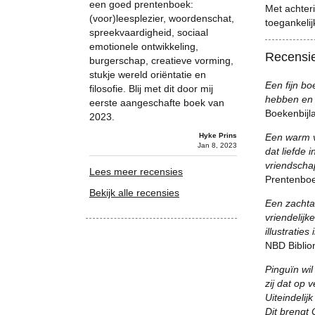
een goed prentenboek:
Met achteri
(voor)leesplezier, woordenschat,
toegankeli
spreekvaardigheid, sociaal
emotionele ontwikkeling,
Recensi
burgerschap, creatieve vorming,
stukje wereld oriëntatie en
Een fijn bo
filosofie. Blij met dit door mij
hebben en 
eerste aangeschafte boek van
Boekenbijl
2023.
Hyke Prins
Een warm v
Jan 8, 2023
dat liefde 
vriendschap
Lees meer recensies
Prentenbo
Bekijk alle recensies
Een zachtaa
vriendelijk
illustraties
NBD Biblio
Pinguïn wil
zij dat op
Uiteindelij
Dit brengt 