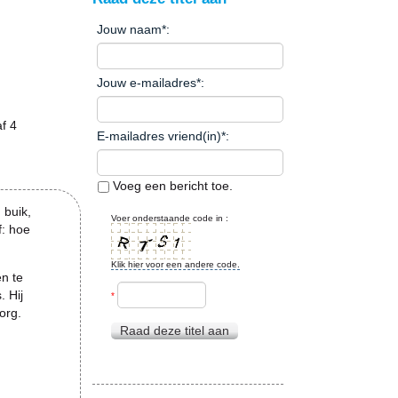
Jouw naam
*
:
Jouw e-mailadres
*
:
f 4
E-mailadres vriend(in)
*
:
Voeg een bericht toe.
 buik,
Voer onderstaande code in :
f: hoe
Klik hier voor een andere code.
en te
. Hij
*
org.
Raad deze titel aan