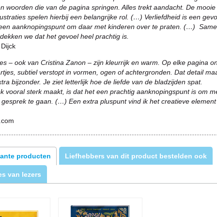
en woorden die van de pagina springen. Alles trekt aandacht. De mooie
illustraties spelen hierbij een belangrijke rol. (…) Verliefdheid is een gev
s een aanknopingspunt om daar met kinderen over te praten. (…) Sam
dekken we dat het gevoel heel prachtig is.
 Dijck
ties – ook van Cristina Zanon – zijn kleurrijk en warm. Op elke pagina o
artjes, subtiel verstopt in vormen, ogen of achtergronden. Dat detail ma
tra bijzonder. Je ziet letterlijk hoe de liefde van de bladzijden spat.
k vooral sterk maakt, is dat het een prachtig aanknopingspunt is om m
 gesprek te gaan. (…) Een extra pluspunt vind ik het creatieve element
n.com
ante producten
Liefhebbers van dit product bestelden ook
s van lezers