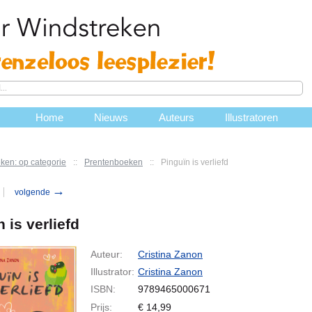
Home
Nieuws
Auteurs
Illustratoren
ken: op categorie
::
Prentenboeken
::
Pinguïn is verliefd
→
volgende
 is verliefd
Auteur:
Cristina Zanon
Illustrator:
Cristina Zanon
ISBN:
9789465000671
Prijs:
€
14,99