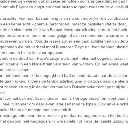
 middeleeuwen waren ook onzeker en wilden soms andere dingen dan 
t net als Faye een angst om naar buiten te gaan zodat ze de duivels n
erachter wat haar bestemming is en na een moeilijke reis vol obstakel
n een tiener echt kippenvel bezorgden) moet ze besluiten wat ze doet
nde en vlotte schrijfstijl van Bianca Mastenbroek vlieg je door het boe
aye en Joen is zo mooi en beangstigend als de momenten waarop ze al
eschreven worden. Voor de lezers zijn er een paar schilderijen van Je
genomen die het verhaal mooi illustreren Faye en Joen hebben uiteindel
 en moeten hier alles voor opgeven.
rondom de dood van Faye’s zusje wordt niet helemaal opgelost maar m
een situatie in een kinderbrein verdraaid kan worden. Op het einde weet
al precies klopt.
an het boek toen ik de mogelijkheid had om inderdaad naar de schilder
e gaan kijken. Tijdens de tentoonstelling ging ik op zoek naar de sleute
t zoeken en zag ik dat het verhaal van Duivelmaeker echt past bij de 
sch..
het verhaal ook met haar moeder naar ’s Hertogenbosch en loopt daar r
, heel bijzonder om daar even later zelf rond te lopen. Ook enkele schil
 beleefd dan de meeste mensen denk ik.
r extra genoten van de voorstelling en daarna nog meer van het boek ze
het gewoon niet wegleggen. Ik wilde weten of Faye de laatste uitdaging