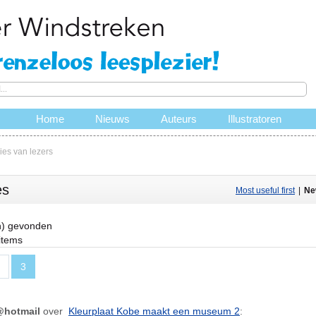
Home
Nieuws
Auteurs
Illustratoren
es van lezers
es
Most useful first
|
Ne
n) gevonden
 items
3
hotmail
over
Kleurplaat Kobe maakt een museum 2
: