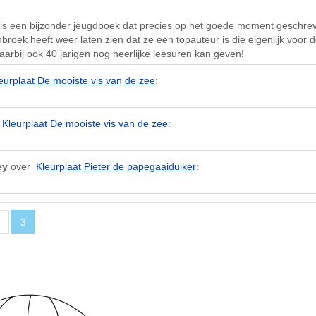
is een bijzonder jeugdboek dat precies op het goede moment geschrev
roek heeft weer laten zien dat ze een topauteur is die eigenlijk voor 
daarbij ook 40 jarigen nog heerlijke leesuren kan geven!
eurplaat De mooiste vis van de zee
:
r
Kleurplaat De mooiste vis van de zee
:
ey
over
Kleurplaat Pieter de papegaaiduiker
:
g
3