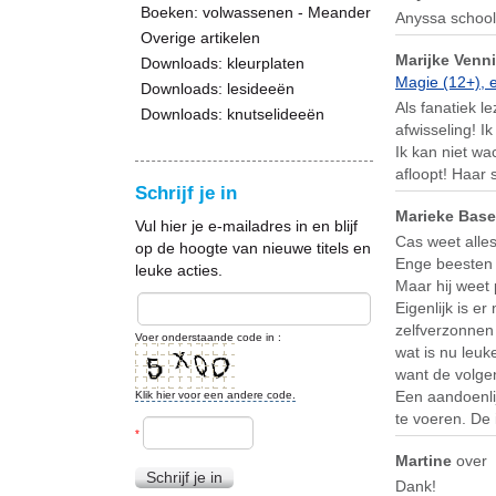
Boeken: volwassenen - Meander
Anyssa school
Overige artikelen
Marijke Venn
Downloads: kleurplaten
Magie (12+), 
Downloads: lesideeën
Als fanatiek l
Downloads: knutselideeën
afwisseling! I
Ik kan niet wa
afloopt! Haar 
Schrijf je in
Marieke Bas
Vul hier je e-mailadres in en blijf
Cas weet alle
op de hoogte van nieuwe titels en
Enge beesten a
leuke acties.
Maar hij weet 
Eigenlijk is e
zelfverzonnen
Voer onderstaande code in :
wat is nu leuk
want de volgen
Een aandoenlij
Klik hier voor een andere code.
te voeren. De i
*
Martine
over
Schrijf je in
Dank!