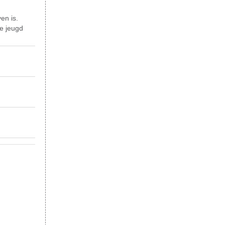
en is.
de jeugd