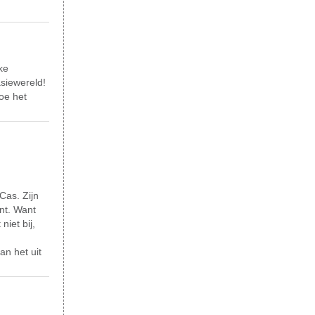
ke
asiewereld!
hoe het
Cas. Zijn
nt. Want
niet bij,
an het uit