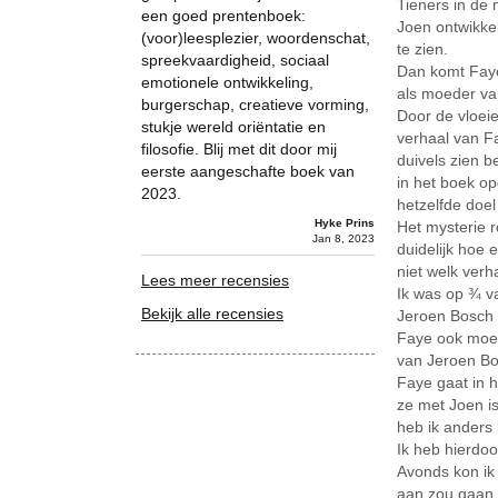
Tieners in de
een goed prentenboek:
Joen ontwikkel
(voor)leesplezier, woordenschat,
te zien.
spreekvaardigheid, sociaal
Dan komt Faye 
emotionele ontwikkeling,
als moeder va
burgerschap, creatieve vorming,
Door de vloeie
stukje wereld oriëntatie en
verhaal van F
filosofie. Blij met dit door mij
duivels zien b
eerste aangeschafte boek van
in het boek op
2023.
hetzelfde doel
Hyke Prins
Het mysterie 
Jan 8, 2023
duidelijk hoe 
niet welk verha
Lees meer recensies
Ik was op ¾ v
Bekijk alle recensies
Jeroen Bosch t
Faye ook moes
van Jeroen Bo
Faye gaat in 
ze met Joen is
heb ik anders
Ik heb hierdoo
Avonds kon ik 
aan zou gaan.