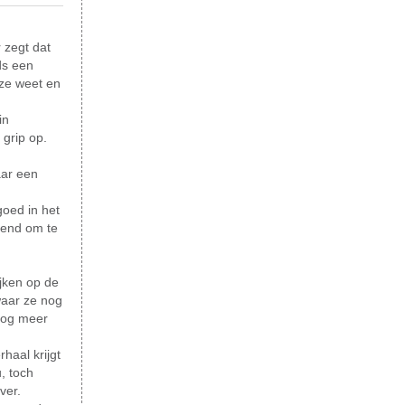
 zegt dat
ds een
 ze weet en
in
 grip op.
aar een
goed in het
eiend om te
ijken op de
waar ze nog
 nog meer
haal krijgt
, toch
ver.