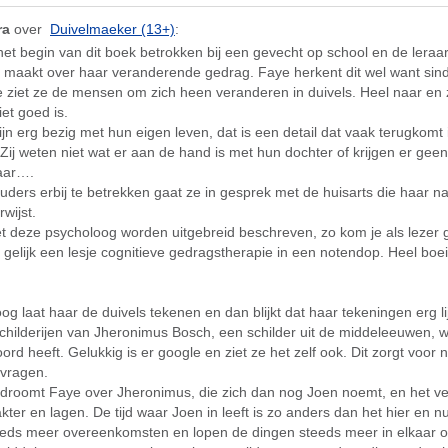
ra
over
Duivelmaeker (13+)
:
het begin van dit boek betrokken bij een gevecht op school en de leraar
en maakt over haar veranderende gedrag. Faye herkent dit wel want sin
 ziet ze de mensen om zich heen veranderen in duivels. Heel naar en
iet goed is.
jn erg bezig met hun eigen leven, dat is een detail dat vaak terugkomt 
Zij weten niet wat er aan de hand is met hun dochter of krijgen er geen
aar….
ders erbij te betrekken gaat ze in gesprek met de huisarts die haar n
wijst.
t deze psycholoog worden uitgebreid beschreven, zo kom je als lezer 
s gelijk een lesje cognitieve gedragstherapie in een notendop. Heel bo
g laat haar de duivels tekenen en dan blijkt dat haar tekeningen erg l
schilderijen van Jheronimus Bosch, een schilder uit de middeleeuwen, 
ord heeft. Gelukkig is er google en ziet ze het zelf ook. Dit zorgt voor
 vragen.
 droomt Faye over Jheronimus, die zich dan nog Joen noemt, en het ver
ter en lagen. De tijd waar Joen in leeft is zo anders dan het hier en nu
eds meer overeenkomsten en lopen de dingen steeds meer in elkaar o