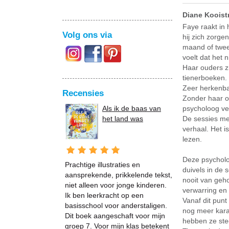
Diane Kooist
Faye raakt in 
Volg ons via
hij zich zorg
maand of twee
voelt dat het n
Haar ouders zi
tienerboeken. 
Zeer herkenb
Recensies
Zonder haar ou
Als ik de baas van
psycholoog ver
het land was
De sessies me
verhaal. Het i
lezen.
Deze psycholoo
Prachtige illustraties en
duivels in de 
aansprekende, prikkelende tekst,
nooit van geho
niet alleen voor jonge kinderen.
verwarring en
Ik ben leerkracht op een
Vanaf dit punt
basisschool voor anderstaligen.
nog meer karak
Dit boek aangeschaft voor mijn
hebben ze ste
groep 7. Voor mijn klas betekent