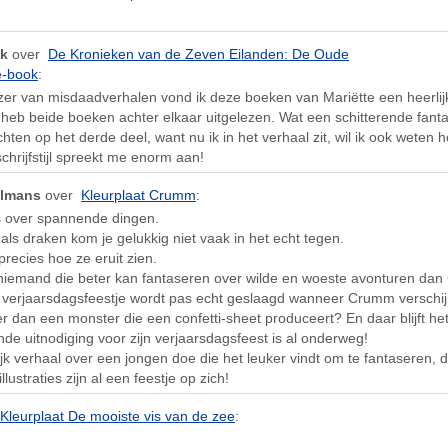
ik
over
De Kronieken van de Zeven Eilanden: De Oude
e-book
:
ezer van misdaadverhalen vond ik deze boeken van Mariëtte een heerlij
k heb beide boeken achter elkaar uitgelezen. Wat een schitterende fant
chten op het derde deel, want nu ik in het verhaal zit, wil ik ook weten 
schrijfstijl spreekt me enorm aan!
elmans
over
Kleurplaat Crumm
:
s over spannende dingen.
ls draken kom je gelukkig niet vaak in het echt tegen.
precies hoe ze eruit zien.
r niemand die beter kan fantaseren over wilde en woeste avonturen dan 
 verjaarsdagsfeestje wordt pas echt geslaagd wanneer Crumm verschij
er dan een monster die een confetti-sheet produceert? En daar blijft het 
de uitnodiging voor zijn verjaarsdagsfeest is al onderweg!
k verhaal over een jongen doe die het leuker vindt om te fantaseren, d
llustraties zijn al een feestje op zich!
Kleurplaat De mooiste vis van de zee
: