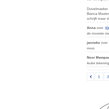
Duivelmaeker 
Bianca Mastenb
schrijft maar 
Anna
over
Kl
de mooiste vis
janneke
ove
mooi
Noor Mampa
leuke tekenin
1
2