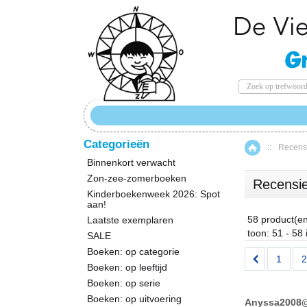
Categorieën
::
Recensi
Home
Binnenkort verwacht
Zon-zee-zomerboeken
Recensi
Kinderboekenweek 2026: Spot
aan!
58 product(e
Laatste exemplaren
toon: 51 - 58
SALE
Boeken: op categorie
1
2
Boeken: op leeftijd
Boeken: op serie
Boeken: op uitvoering
Anyssa2008@