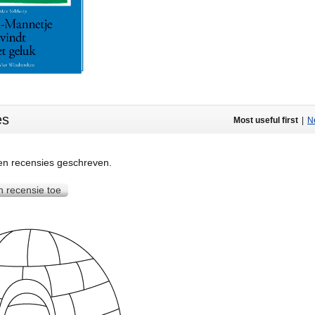
es
Most useful first
|
Ne
een recensies geschreven.
n recensie toe