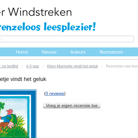
Home
Nieuws
Auteurs
Illustratoren
 op leeftijd
::
4-5 jaar
::
Klein-Mannetje vindt het geluk
::
Recensies van lez
tje vindt het geluk
(
0 reviews
)
Voeg je eigen recensie toe