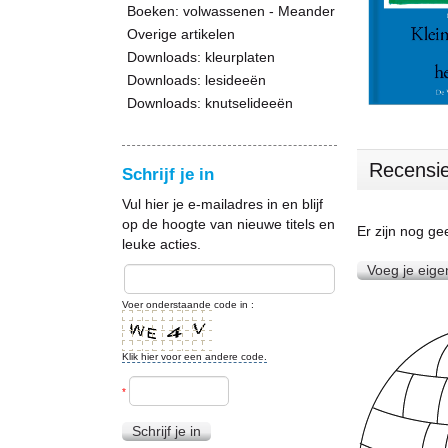
Boeken: volwassenen - Meander
Overige artikelen
Downloads: kleurplaten
Downloads: lesideeën
Downloads: knutselideeën
Recensi
Schrijf je in
Vul hier je e-mailadres in en blijf
op de hoogte van nieuwe titels en
Er zijn nog g
leuke acties.
Voeg je eige
Voer onderstaande code in :
Klik hier voor een andere code.
*
Schrijf je in