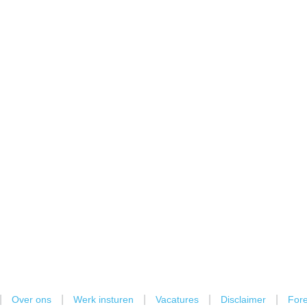
|
|
|
|
|
Over ons
Werk insturen
Vacatures
Disclaimer
Fore