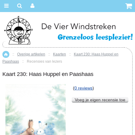
::
Overige artikelen
::
Kaarten
::
Kaart 230: Haas Huppel en
Home
Paashaas
::
Recensies van lezers
Kaart 230: Haas Huppel en Paashaas
(
0 reviews
)
Voeg je eigen recensie toe