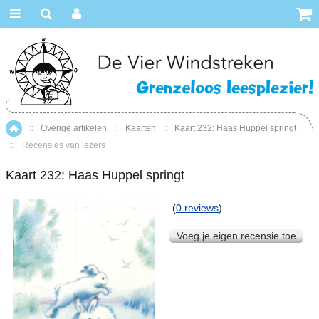
::
Overige artikelen
::
Kaarten
::
Kaart 232: Haas Huppel springt
Home
::
Recensies van lezers
Kaart 232: Haas Huppel springt
(
0 reviews
)
Voeg je eigen recensie toe