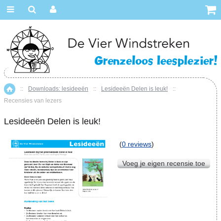
::
Downloads: lesideeën
::
Lesideeën Delen is leuk!
::
Home
Recensies van lezers
Lesideeën Delen is leuk!
(
0 reviews
)
Voeg je eigen recensie toe