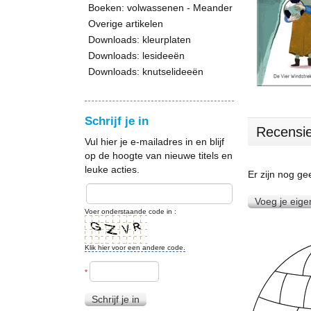
Boeken: volwassenen - Meander
Overige artikelen
Downloads: kleurplaten
Downloads: lesideeën
Downloads: knutselideeën
Schrijf je in
Recensi
Vul hier je e-mailadres in en blijf
op de hoogte van nieuwe titels en
leuke acties.
Er zijn nog g
Voeg je eige
Voer onderstaande code in :
Klik hier voor een andere code.
*
Schrijf je in