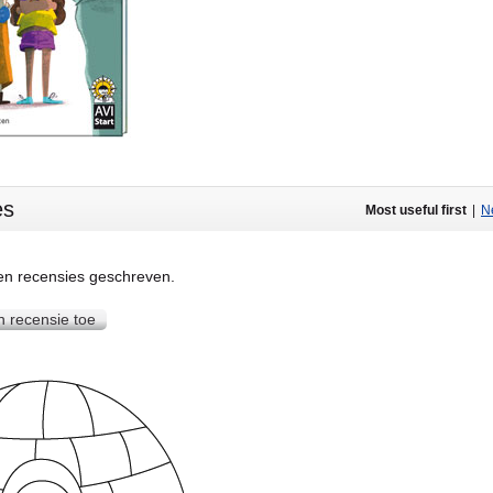
es
Most useful first
|
Ne
een recensies geschreven.
n recensie toe