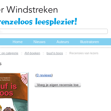
Home
Nieuws
Auteurs
Illustratoren
 op categorie
::
AVI-boeken
::
buuf is boos
::
Recensies van lezers
s
(
0 reviews
)
Voeg je eigen recensie toe