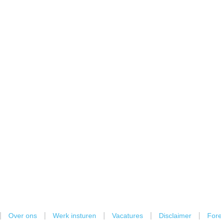
|
|
|
|
|
Over ons
Werk insturen
Vacatures
Disclaimer
Fore