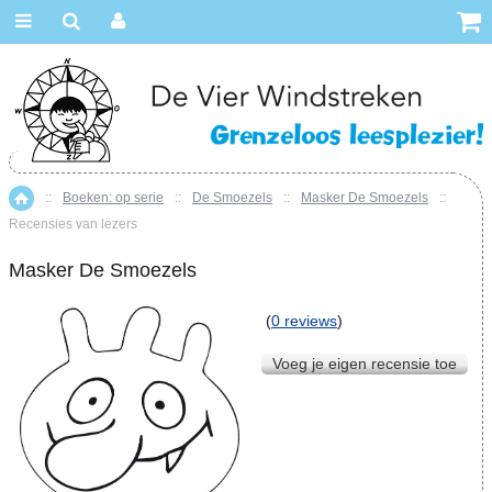
::
Boeken: op serie
::
De Smoezels
::
Masker De Smoezels
::
Home
Recensies van lezers
Masker De Smoezels
(
0 reviews
)
Voeg je eigen recensie toe