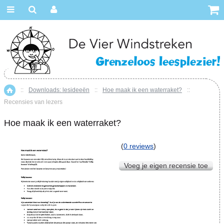
::
Downloads: lesideeën
::
Hoe maak ik een waterraket?
::
Home
Recensies van lezers
Hoe maak ik een waterraket?
(
0 reviews
)
Voeg je eigen recensie toe