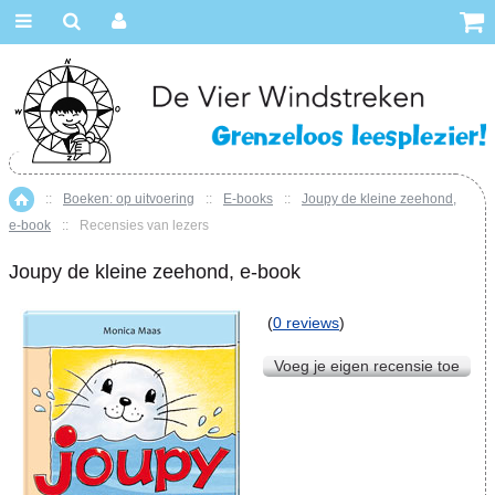
::
Boeken: op uitvoering
::
E-books
::
Joupy de kleine zeehond,
Home
e-book
::
Recensies van lezers
Joupy de kleine zeehond, e-book
(
0 reviews
)
Voeg je eigen recensie toe