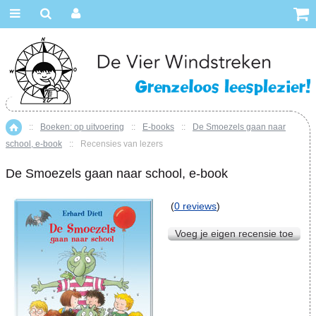
::
Boeken: op uitvoering
::
E-books
::
De Smoezels gaan naar
Home
school, e-book
::
Recensies van lezers
De Smoezels gaan naar school, e-book
(
0 reviews
)
Voeg je eigen recensie toe