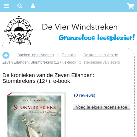
::
Boeken: op uitvoering
::
E-books
::
De kronieken van de
Home
Zeven Eilanden: Stormbrekers (12+), e-book
::
Recensies van lezers
De kronieken van de Zeven Eilanden:
Stormbrekers (12+), e-book
(
0 reviews
)
Voeg je eigen recensie toe