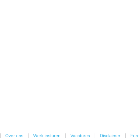
|
|
|
|
|
Over ons
Werk insturen
Vacatures
Disclaimer
Fore