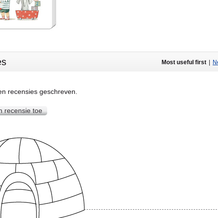
es
Most useful first
|
Ne
een recensies geschreven.
n recensie toe