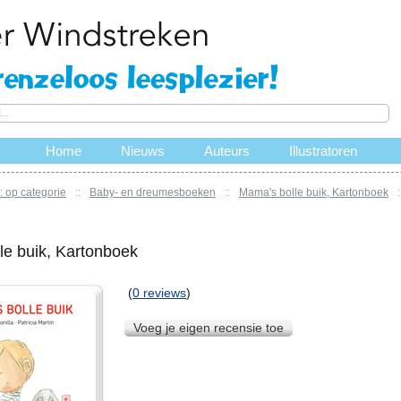
Home
Nieuws
Auteurs
Illustratoren
 op categorie
::
Baby- en dreumesboeken
::
Mama's bolle buik, Kartonboek
:
le buik, Kartonboek
(
0 reviews
)
Voeg je eigen recensie toe