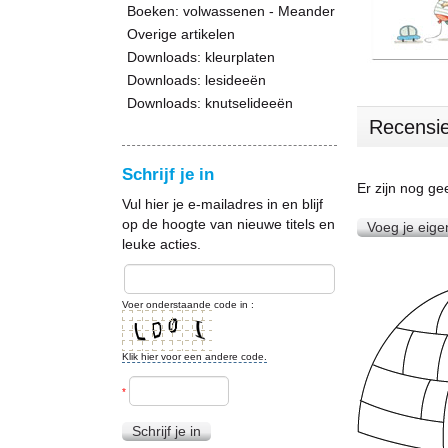
Boeken: volwassenen - Meander
Overige artikelen
Downloads: kleurplaten
Downloads: lesideeën
Downloads: knutselideeën
Recensi
Schrijf je in
Er zijn nog g
Vul hier je e-mailadres in en blijf
op de hoogte van nieuwe titels en
Voeg je eige
leuke acties.
Voer onderstaande code in :
Klik hier voor een andere code.
*
Schrijf je in