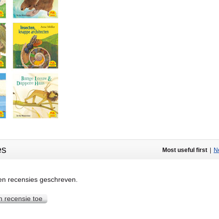
es
Most useful first
|
Ne
een recensies geschreven.
n recensie toe