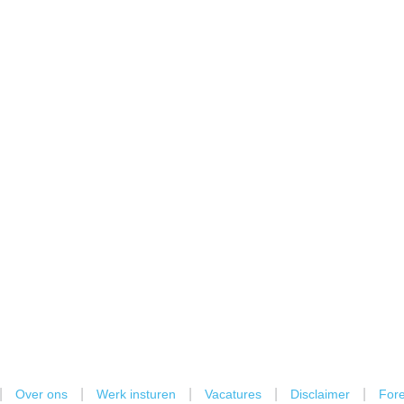
|
|
|
|
|
Over ons
Werk insturen
Vacatures
Disclaimer
Fore