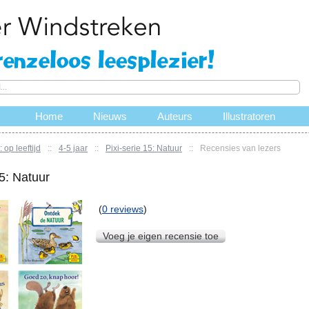
Home
Nieuws
Auteurs
Illustratoren
 op leeftijd
::
4-5 jaar
::
Pixi-serie 15: Natuur
::
Recensies van lezers
15: Natuur
(
0 reviews
)
Voeg je eigen recensie toe