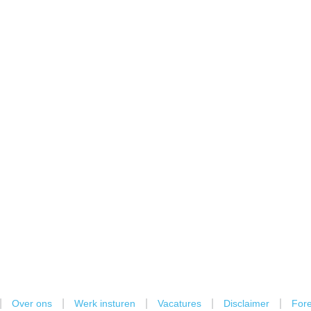
|
|
|
|
|
Over ons
Werk insturen
Vacatures
Disclaimer
Fore