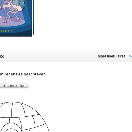
es
Most useful first
|
Ne
een recensies geschreven.
n recensie toe