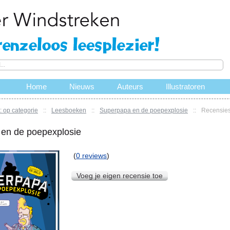
Home
Nieuws
Auteurs
Illustratoren
 op categorie
::
Leesboeken
::
Superpapa en de poepexplosie
::
Recensies
en de poepexplosie
(
0 reviews
)
Voeg je eigen recensie toe