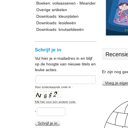
Boeken: volwassenen - Meander
Overige artikelen
Downloads: kleurplaten
Downloads: lesideeën
Downloads: knutselideeën
Schrijf je in
Recensi
Vul hier je e-mailadres in en blijf
op de hoogte van nieuwe titels en
leuke acties.
Er zijn nog g
Voeg je eige
Voer onderstaande code in :
Klik hier voor een andere code.
*
Schrijf je in