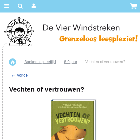
::
Boeken: op leeftijd
::
8-9 jaar
::
Vechten of vertrouwen?
Home
←
vorige
Vechten of vertrouwen?