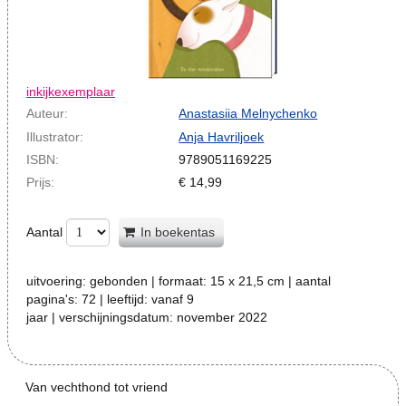
inkijkexemplaar
Auteur:
Anastasiia Melnychenko
Illustrator:
Anja Havriljoek
ISBN:
9789051169225
Prijs:
€
14,99
Aantal
In boekentas
uitvoering:
gebonden
| formaat:
15 x 21,5 cm
| aantal
pagina's:
72
| leeftijd:
vanaf 9
jaar
| verschijningsdatum:
november 2022
Van vechthond tot vriend