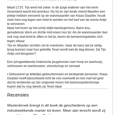
Maart 1725. Tijs weet het zeker: in de ijzige wateren van het verre
Groenland wacht het avontuur. Nu hij en zijn beste vriend Maarten een
plekje hebben veroverd op de walvisvaarder van Klaas Daalder, houdt
niets hem nog tegen een held te worden en het hart van de mooie Antje
te veroveren.
Maar het leven op het schip blijkt meedogenloos. Barre kou,
genadeloze storm en dichte mist eisen hun tol. Als de walvisvaarder dan
ook nog vast komt te zitten in het ijs, keren de bemanningsleden zich
tegen elkaar.
Tijs en Maarten vechten om te overleven, maar de kans dat ze veilig
terug kunnen naar hun geliefde Texel wordt met de dag kleiner. Zal Tijs
Antje ooit terugzien?
Een ijzingwekkende historische jeugdroman over hoop en wanhoop,
vertrouwen en wantrouwen, vriendschap en verraad.
• Gebaseerd op feitelijke gebeurtenissen en bestaande personen: Klaas
Daalder heeft bijvoorbeeld écht de reis overleefd en kon met het geld
dat hij verdiende op zijn volgende reizen het walvisvaardershuisje
kopen dat nu nog steeds op Texel staat
Recensies
Mastenbroek brengt in dit boek de geschiedenis op een
indrukwekkende manier tot leven. Meer dan terecht wordt zij