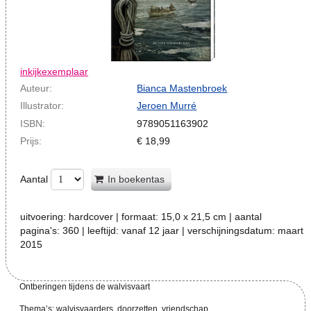
inkijkexemplaar
Auteur:
Bianca Mastenbroek
Illustrator:
Jeroen Murré
ISBN:
9789051163902
Prijs:
€
18,99
Aantal
In boekentas
uitvoering:
hardcover
| formaat:
15,0 x 21,5 cm
| aantal
pagina's:
360
| leeftijd:
vanaf 12 jaar
| verschijningsdatum:
maart
2015
Ontberingen tijdens de walvisvaart
Thema’s: walvisvaarders, doorzetten, vriendschap