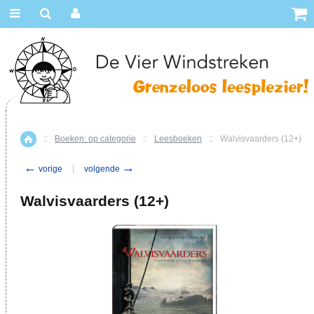
::
Boeken: op categorie
::
Leesboeken
::
Walvisvaarders (12+)
Home
←
→
vorige
volgende
Walvisvaarders (12+)