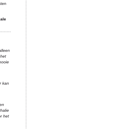
aten
nale
alleen
 het
mooie
r kan
een
halie
r het