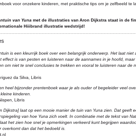
boek voor onzekere kinderen, met praktische tips om je zelfbeeld te l
ntuin van Yuna
met de illustraties van Aron Dijkstra staat in de fi
ernationale Hiiibrand illustratie wedstrijd!
es
uin is een kleurrijk boek over een belangrijk onderwerp. Het laat niet 
t effect is van pesten en luisteren naar de aannames in je hoofd, maar
en om niet te snel conclusies te trekken en vooral te luisteren naar de 
.
iguez da Silva, Libris
een heel bijzonder prentenboek waar je als ouder of begeleider veel ove
kleine kinderen.
ispen, Libris
Aron Dijkstra] laat op een mooie manier de tuin van Yuna zien. Dat geeft 
spiegeling van hoe Yuna zich voelt. In combinatie met de tekst van Nat
 laat het zien hoe snel je opmerkingen verkeerd kunt begrijpen waardoo
r overkomt dan dat het bedoeld is.
.nl