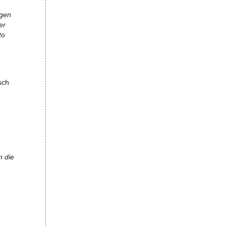
ngen
er
to
sch
n die