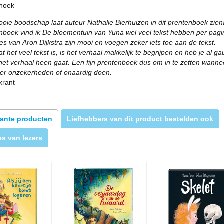
ehoek
oie boodschap laat auteur Nathalie Bierhuizen in dit prentenboek zien
nboek vind ik De bloementuin van Yuna wel veel tekst hebben per pagi
ties van Aron Dijkstra zijn mooi en voegen zeker iets toe aan de tekst.
 het veel tekst is, is het verhaal makkelijk te begrijpen en heb je al g
het verhaal heen gaat. Een fijn prentenboek dus om in te zetten wanne
ver onzekerheden of onaardig doen.
krant
ante producten
Liefhebbers van dit product bestelden ook
s van lezers