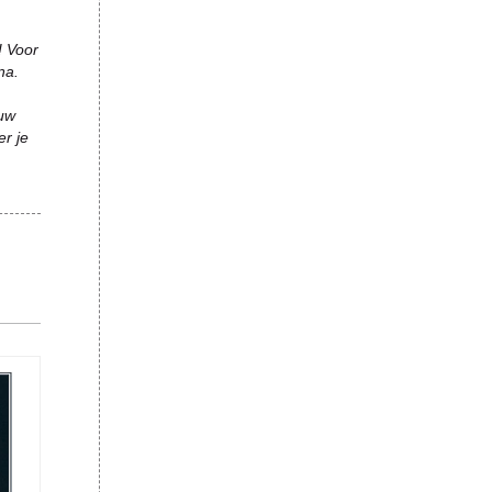
! Voor
na.
auw
er je