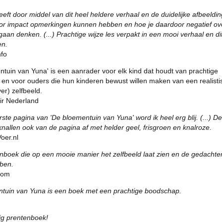
eft door middel van dit heel heldere verhaal en de duidelijke afbeeldi
or impact opmerkingen kunnen hebben en hoe je daardoor negatief ov
 gaan denken. (...) Prachtige wijze les verpakt in een mooi verhaal en di
en.
nfo
ntuin van Yuna' is een aanrader voor elk kind dat houdt van prachtige
 en voor ouders die hun kinderen bewust willen maken van een realisti
ver) zelfbeeld.
air Nederland
erste pagina van 'De bloementuin van Yuna' word ik heel erg blij. (...) De
s knallen ook van de pagina af met helder geel, frisgroen en knalroze.
oer.nl
nboek die op een mooie manier het zelfbeeld laat zien en de gedachte
bben.
.com
tuin van Yuna is een boek met een prachtige boodschap.
ig prentenboek!