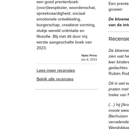
een goed prentenboek:
Een prenten
(voor)leesplezier, woordenschat,
groeien
spreekvaardigheid, sociaal
emotionele ontwikkeling,
De bloeme
burgerschap, creatieve vorming,
van de int
stukje wereld oriëntatie en
filosofie. Blij met dit door mij
Recensi
eerste aangeschafte boek van
2023.
De bloement
Hyke Prins
zien wat he
Jan 8, 2023
leer kinder
gedachtes
Lees meer recensies
Rubén Rodr
Bekijk alle recensies
Dit is wel 
praten met 
Ineke van N
(...) hij [
mooie weer
Bierhuizen
vervelende
Wendyblogt