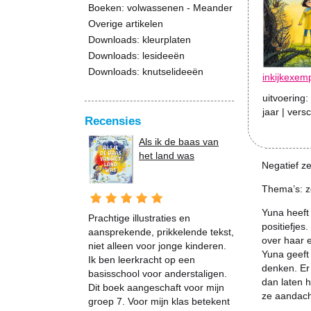
Boeken: volwassenen - Meander
Overige artikelen
Downloads: kleurplaten
Downloads: lesideeën
Downloads: knutselideeën
inkijkexem
uitvoering:
jaar
| vers
Recensies
Als ik de baas van
het land was
Negatief ze
Thema’s: z
Yuna heeft
Prachtige illustraties en
positiefjes
aansprekende, prikkelende tekst,
over haar e
niet alleen voor jonge kinderen.
Yuna geeft
Ik ben leerkracht op een
denken. Er
basisschool voor anderstaligen.
dan laten h
Dit boek aangeschaft voor mijn
ze aandach
groep 7. Voor mijn klas betekent