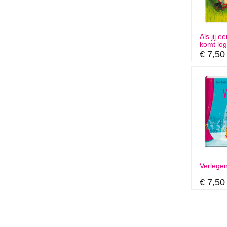
Als jij e
komt lo
€ 7,50
Verlege
€ 7,50