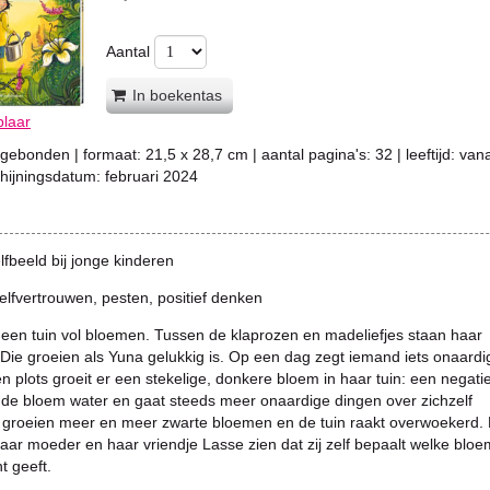
Aantal
In boekentas
plaar
gebonden
| formaat:
21,5 x 28,7 cm
| aantal pagina's:
32
| leeftijd:
vana
chijningsdatum:
februari 2024
lfbeeld bij jonge kinderen
elfvertrouwen, pesten, positief denken
 een tuin vol bloemen. Tussen de klaprozen en madeliefjes staan haar
. Die groeien als Yuna gelukkig is. Op een dag zegt iemand iets onaardi
n plots groeit er een stekelige, donkere bloem in haar tuin: een negatie
 de bloem water en gaat steeds meer onaardige dingen over zichzelf
 groeien meer en meer zwarte bloemen en de tuin raakt overwoekerd.
aar moeder en haar vriendje Lasse zien dat zij zelf bepaalt welke blo
t geeft.