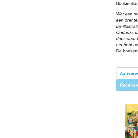
Boekinelk
Wat een mo
een prente
De illustra
Ondanks dat
door waar 
het hebt o
De boeken
Aanverw
Recensie