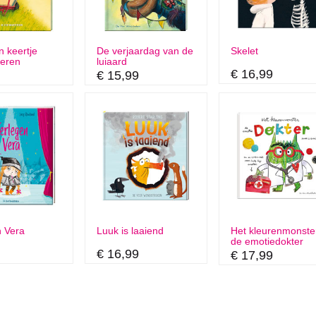
en keertje
De verjaardag van de
Skelet
geren
luiaard
€ 16,99
€ 15,99
n Vera
Luuk is laaiend
Het kleurenmonste
de emotiedokter
€ 16,99
€ 17,99