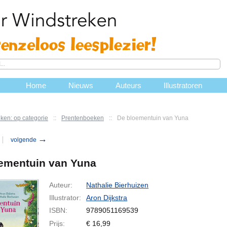
Home
Nieuws
Auteurs
Illustratoren
ken: op categorie
::
Prentenboeken
::
De bloementuin van Yuna
→
volgende
ementuin van Yuna
Auteur:
Nathalie Bierhuizen
Illustrator:
Aron Dijkstra
ISBN:
9789051169539
Prijs:
€
16,99