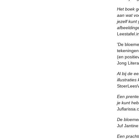
Het boek ge
aan wat vo
jezelf kunt
afbeelding
Leestafel.i
'De bloeme
tekeningen
(en positie
Jong Liter
Al bij de e
illustratie
StoerLeesV
Een prente
je kunt he
Juflarissa
De bloemen
Juf Jantine
Een pracht