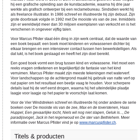
hij een grafische opleiding aan de kunstacademie, waarna hij drie jaar
werkte als grafisch ontwerper bij een reclamebureau. Sindsdien werkt hij
als freelance illustrator. In 1986 schreef en illustreerde hij zijn debuut. Zijn
grote doorbraak volgde in 1992 met De mooiste vis van de zee. Inmiddels
zijn er wereldwijd meer dan 30 miljoen exemplaren van verkocht en is het
verschenen in ongeveer vijftig talen.
Voor Marcus Pfister staat één ding in zijn werk centraal, dat de waarde van
een boek bepaalt: een boek moet kinderen en volwassenen dichter bij
elkaar brengen en een intensiever contact tussen hen bewerkstelligen. Als
dat lukt, is het boek geslaagd en heeft het zijn doel bereikt.
Een goed boek vormt een brug tussen kind en volwassene. Het moet een
reeks vragen ontketenen en tegelijkertijd de fantasie van het kind
verruimen. Marcus Pfister maakt zijn meeste tekeningen met waterverf.
Voor landschappen op de achtergrond maakt hij gebruik van natte verf op
nat papier om het resultaat een beetje vaag te houden. Voor scherpere
details laat hij de verf eerst drogen, waarna hij het uiteindelijke plaatje
laagje voor laagje op het papier te voorschijn laat komen.
Voor de Vier Windstreken schreef en illustreerde hij onder andere de serie
boeken over De mooiste vis van de zee,
Max en de toverstenen, Haas
Huppel, Een gevaarlijke tocht, Niels wil nog niet slapen, Geluk is..., De
paradijsvogel, Jack in het regenwoud
en
De ster van Bethlehem
. Meer
informatie over Marcus Pfister vind je op
www.marcuspfister.ch
.
Titels & producten