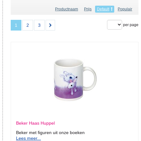
Productnaam
Prijs
Default
Populair
1
2
3
per page
Beker Haas Huppel
Beker met figuren uit onze boeken
Lees meer...