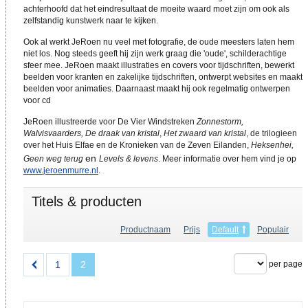
achterhoofd dat het eindresultaat de moeite waard moet zijn om ook als
zelfstandig kunstwerk naar te kijken.
Ook al werkt JeRoen nu veel met fotografie, de oude meesters laten hem
niet los. Nog steeds geeft hij zijn werk graag die 'oude', schilderachtige
sfeer mee. JeRoen maakt illustraties en covers voor tijdschriften, bewerkt
beelden voor kranten en zakelijke tijdschriften, ontwerpt websites en maakt
beelden voor animaties. Daarnaast maakt hij ook regelmatig ontwerpen
voor cd
JeRoen illustreerde voor De Vier Windstreken
Zonnestorm,
Walvisvaarders,
De draak van kristal
,
Het zwaard van kristal
, de trilogieen
over het Huis Elfae en de Kronieken van de Zeven Eilanden,
Heksenhei,
en
Geen weg terug
Levels & levens
. Meer informatie over hem vind je op
www.jeroenmurre.nl
.
Titels & producten
Productnaam
Prijs
Default
Populair
1
2
per page