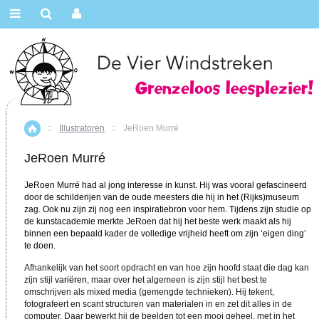
::
Illustratoren
::
JeRoen Murré
Home
JeRoen Murré
JeRoen Murré had al jong interesse in kunst. Hij was vooral gefascineerd
door de schilderijen van de oude meesters die hij in het (Rijks)museum
zag. Ook nu zijn zij nog een inspiratiebron voor hem. Tijdens zijn studie op
de kunstacademie merkte JeRoen dat hij het beste werk maakt als hij
binnen een bepaald kader de volledige vrijheid heeft om zijn ‘eigen ding’
te doen.
Afhankelijk van het soort opdracht en van hoe zijn hoofd staat die dag kan
zijn stijl
variëren
,
maar over het algemeen is zijn stijl het best te
omschrijven als mixed media (gemengde technieken). Hij tekent,
fotografeert en scant structuren van materialen in en zet dit alles in de
computer. Daar bewerkt hij de beelden tot een mooi geheel, met in het