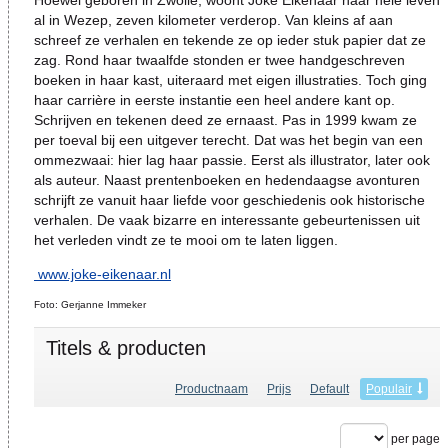
Hoewel geboren in Zwolle, woont Joke Eikenaar haar hele leven
al in Wezep, zeven kilometer verderop. Van kleins af aan
schreef ze verhalen en tekende ze op ieder stuk papier dat ze
zag. Rond haar twaalfde stonden er twee handgeschreven
boeken in haar kast, uiteraard met eigen illustraties. Toch ging
haar carrière in eerste instantie een heel andere kant op.
Schrijven en tekenen deed ze ernaast. Pas in 1999 kwam ze
per toeval bij een uitgever terecht. Dat was het begin van een
ommezwaai: hier lag haar passie. Eerst als illustrator, later ook
als auteur. Naast prentenboeken en hedendaagse avonturen
schrijft ze vanuit haar liefde voor geschiedenis ook historische
verhalen. De vaak bizarre en interessante gebeurtenissen uit
het verleden vindt ze te mooi om te laten liggen.
www.joke-eikenaar.nl
Foto: Gerjanne Immeker
Titels & producten
Productnaam
Prijs
Default
Populair
per page