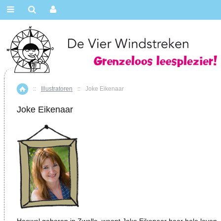
::
Illustratoren
::
Joke Eikenaar
Home
Joke Eikenaar