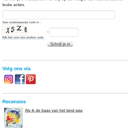
leuke acties.
Voer onderstaande code in :
*
Klik hier voor een andere code.
Schrijf je in
Volg ons via
Recensies
Als ik de baas van het land was