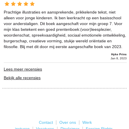
Prachtige illustraties en aansprekende, prikkelende tekst, niet
alleen voor jonge kinderen. Ik ben leerkracht op een basisschool
voor anderstaligen. Dit boek aangeschaft voor mijn groep 7. Voor
mijn klas betekent een goed prentenboek:(voor)leesplezier,
woordenschat, spreekvaardigheid, sociaal emotionele ontwikkeling,
burgerschap, creatieve vorming, stukje wereld oriëntatie en
filosofie. Blij met dit door mij eerste aangeschafte boek van 2023.
Hyke Prins
Jan 8, 2023
Lees meer recensies
Bekijk alle recensies
|
|
Contact
Over ons
Werk
|
|
|
insturen
Vacatures
Disclaimer
Foreign Rights