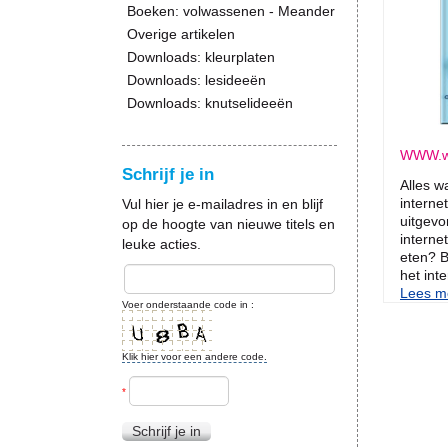
Boeken: volwassenen - Meander
Overige artikelen
Downloads: kleurplaten
Downloads: lesideeën
Downloads: knutselideeën
WWW.w
Schrijf je in
Alles wa
internet
Vul hier je e-mailadres in en blijf
uitgevo
op de hoogte van nieuwe titels en
interne
leuke acties.
eten? B
het int
Lees me
Voer onderstaande code in :
Klik hier voor een andere code.
*
Schrijf je in