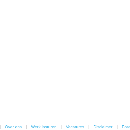
|
|
|
|
|
Over ons
Werk insturen
Vacatures
Disclaimer
Fore