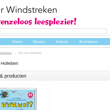
Home
Nieuws
Auteurs
Illustratoren
ustratoren
::
Jan von Holleben
e
 Holleben
s & producten