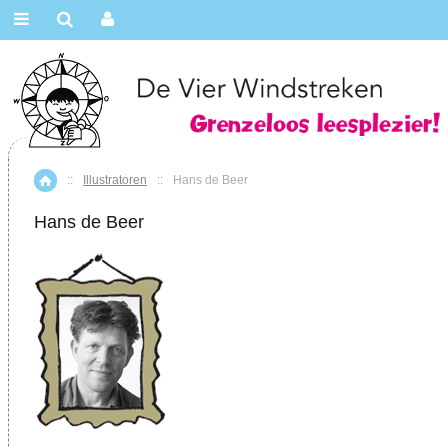
::
Illustratoren
::
Hans de Beer
Home
Hans de Beer