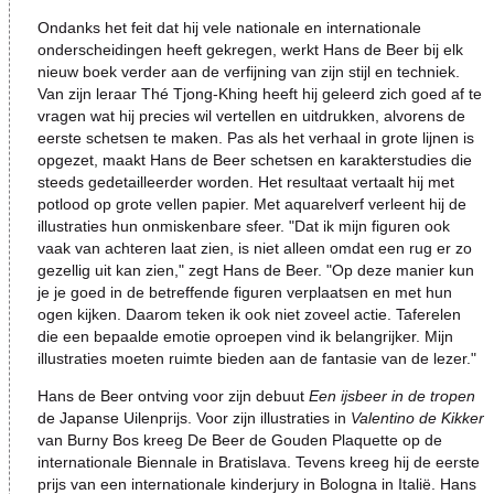
Ondanks het feit dat hij vele nationale en internationale
onderscheidingen heeft gekregen, werkt Hans de Beer bij elk
nieuw boek verder aan de verfijning van zijn stijl en techniek.
Van zijn leraar Thé Tjong-Khing heeft hij geleerd zich goed af te
vragen wat hij precies wil vertellen en uitdrukken, alvorens de
eerste schetsen te maken. Pas als het verhaal in grote lijnen is
opgezet, maakt Hans de Beer schetsen en karakterstudies die
steeds gedetailleerder worden. Het resultaat vertaalt hij met
potlood op grote vellen papier. Met aquarelverf verleent hij de
illustraties hun onmiskenbare sfeer. "Dat ik mijn figuren ook
vaak van achteren laat zien, is niet alleen omdat een rug er zo
gezellig uit kan zien," zegt Hans de Beer. "Op deze manier kun
je je goed in de betreffende figuren verplaatsen en met hun
ogen kijken. Daarom teken ik ook niet zoveel actie. Taferelen
die een bepaalde emotie oproepen vind ik belangrijker. Mijn
illustraties moeten ruimte bieden aan de fantasie van de lezer."
Hans de Beer ontving voor zijn debuut
Een ijsbeer in de tropen
de Japanse Uilenprijs. Voor zijn illustraties in
Valentino de Kikker
van Burny Bos kreeg De Beer de Gouden Plaquette op de
internationale Biennale in Bratislava. Tevens kreeg hij de eerste
prijs van een internationale kinderjury in Bologna in Italië. Hans