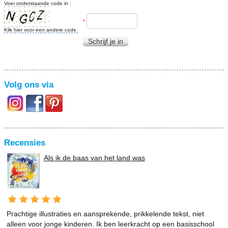
Voer onderstaande code in :
*
Klik hier voor een andere code.
Schrijf je in
Volg ons via
Recensies
Als ik de baas van het land was
Prachtige illustraties en aansprekende, prikkelende tekst, niet
alleen voor jonge kinderen. Ik ben leerkracht op een basisschool