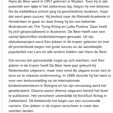
Hans de Beer werd in 1957 geboren in Muiden. Toen hij in zijn
puberteit een tijdje in het ziekenhuis lag, begon hij met tekenen.
Na de middelbare school ging hij geschiedenis studeren, maar
dat werd geen succes. Hij besloot naar de Rietveld Academie in
Amsterdam te gaan en daar kreeg hij les van bekende
illustratoren als Thé Tjong-Khing en Lydia Postma. Daar heeft
hij zich gespecialiseerd in illustreren. De Beer heeft voor een
aantal tijdschriften kindertekeningen gemaakt. Uit zijn
afstudeerproject werd
Een ijsbeer in de tropen
geboren en met
dit prentenboek begon het grote succes en de wereldwijde
populariteit van Lars en alle andere helden van Hans de Beer.
Dat succes liet aanvankelijk nogal op zich wachten; met
Een
ijsbeer in de tropen
heeft De Beer twee jaar geleurd bij
Nederlandse uitgevers, maar men vond de uitgave ervan een te
dure en te riskante onderneming. In 1986 stuurde hij het werk in
voor een tentoonstelling op de internationale
kinderboekenbeurs in Bologna en tot zijn verrassing werd het
geselecteerd. Daarna waren diverse uitgevers bereid het boek
te publiceren. Het verscheen uiteindelijk bij NordSud Verlag in
Zwitserland. Dit betekende het begin van een succesvolle
carriere:
Een ijsbeer in de tropen
verscheen in meer dan
veertien landen.