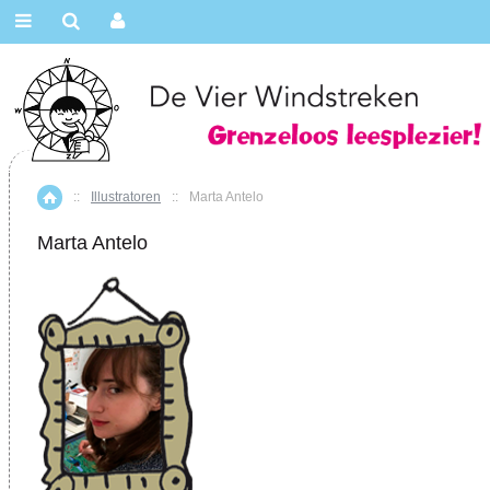
::
Illustratoren
::
Marta Antelo
Home
Marta Antelo