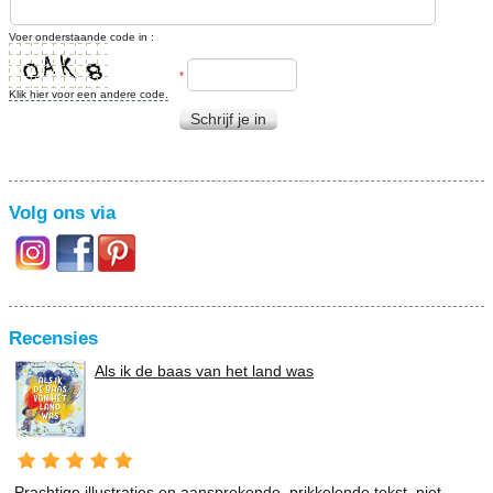
Voer onderstaande code in :
*
Klik hier voor een andere code.
Schrijf je in
Volg ons via
Recensies
Als ik de baas van het land was
Prachtige illustraties en aansprekende, prikkelende tekst, niet