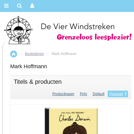
::
Illustratoren
::
Mark Hoffmann
Home
Mark Hoffmann
Titels & producten
Productnaam
Prijs
Default
Populair