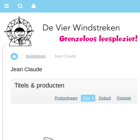
::
Illustratoren
::
Jean Claude
Home
Jean Claude
Titels & producten
Productnaam
Prijs
Default
Populair