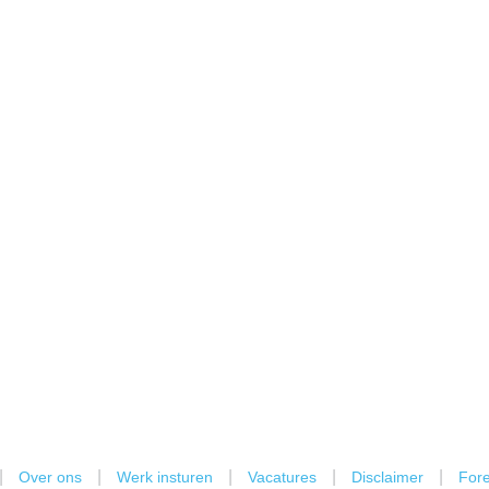
|
|
|
|
|
Over ons
Werk insturen
Vacatures
Disclaimer
Fore