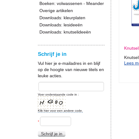
Boeken: volwassenen - Meander
Overige artikelen
Downloads: kleurplaten
Downloads: lesideeën
Downloads: knutselideeën
Knutse
Schrijf je in
Knutse
Lees me
Vul hier je e-mailadres in en blijf
op de hoogte van nieuwe titels en
leuke acties.
Voer onderstaande code in :
Klik hier voor een andere code.
*
Schrijf je in