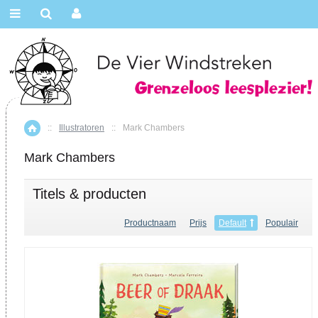
::
Illustratoren
::
Mark Chambers
Home
Mark Chambers
Titels & producten
Productnaam
Prijs
Default
Populair